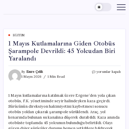
Skip
to
content
EĞITIM
1 Mayıs Kutlamalarına Giden Otobüs
Şarampole Devrildi: 45 Yolcudan Biri
Yaralandı
1
By
Emre Çelik
yorumlar kapalı
Mayıs
1 Mayıs 2026
1 Min Read
Kutlamalarına
Giden
Otobüs
1 Mayıs kutlamalarına katılmak üzere Ergene’den yola çıkan
Şarampole
otobüs, F.K. yönetiminde seyir halindeyken kaza geçirdi.
Devrildi:
45
Sürücünün direksiyon hakimiyetini kaybetmesi sonucu
Yolcudan
otobüs yoldan çıkarak şarampole sürüklendi. Araç, yol
Biri
kenarında bulunan su kanalına düşerek durabildi. Kaza anında
Yaralandı
otobüste toplamda 45 yolcunun bulunduğu belirtildi. Olayı
için
gören diğer sürücüler durumu hemen yetkililere bildirerek