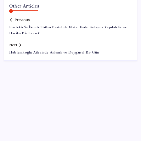
Other Articles
Previous
Portekiz’in İkonik Tatlısı Pastel de Nata: Evde Kolayca Yapılabilir ve
Harika Bir Lezzet!
Next
Hablemitoğlu Ailesinde Anlamlı ve Duygusal Bir Gün
SON YAZILAR
İçeride TMO desteği, dışarıda ‘Karadeniz’ krizi fiyatı