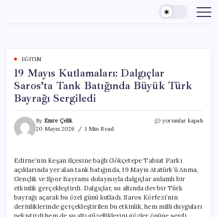
Skip
to
content
EĞITIM
19 Mayıs Kutlamaları: Dalgıçlar
Saros’ta Tank Batığında Büyük Türk
Bayrağı Sergiledi
19
By
Emre Çelik
yorumlar kapalı
Mayıs
20 Mayıs 2026
1 Min Read
Kutlamaları:
Dalgıçlar
Saros’ta
Edirne’nin Keşan ilçesine bağlı Gökçetepe Tabiat Parkı
Tank
açıklarında yer alan tank batığında, 19 Mayıs Atatürk’ü Anma,
Batığında
Büyük
Gençlik ve Spor Bayramı dolayısıyla dalgıçlar anlamlı bir
Türk
etkinlik gerçekleştirdi. Dalgıçlar, su altında dev bir Türk
Bayrağı
bayrağı açarak bu özel günü kutladı. Saros Körfezi’nin
Sergiledi
derinliklerinde gerçekleştirilen bu etkinlik, hem milli duyguları
için
pekiştirdi hem de su altı güzelliklerini gözler önüne serdi.