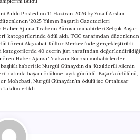
Ödülleri
Sahiplerini
rini Buldu Posted on 11 Haziran 2026 by Yusuf Arslan
Buldu
zenlenen ‘2025 Yılının Başarılı Gazetecileri
için
en Haber Ajansı Trabzon Bürosu muhabirleri Selçuk Başar
ri’ kategorilerinde ödül aldı. TGC tarafından düzenlenen
 ödül töreni Akçaabat Kültür Merkezi’nde gerçekleştirildi.
li kategorilerde 40 eserin jüri tarafından değerlendirildiğ
irören Haber Ajansı Trabzon Bürosu muhabirlerden
aşlıklı haberi ile Nurgül Günaydın da ‘Kızılderili Ailenin
ri’ dalında başarı ödülüne layık görüldü. Başar’a ödülünü,
er Mohebati, Nurgül Günaydın’ın ödülü ise Ortahisar
 takdim edildi.