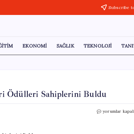
Subscribe t
ĞİTİM
EKONOMİ
SAĞLIK
TEKNOLOJİ
TANI
eri Ödülleri Sahiplerini Buldu
2025
yorumlar kapal
Yılının
Başarılı
Gazetecileri