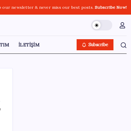
o our newsletter & never miss our best posts.
Subscribe Now!
TIM
İLETİŞİM
Subscribe
SON YAZILAR
ı
OpenAI’ın gizemli cihazı şekilleniyor: Hokey
diski kadar, fiyatı 400 dolar