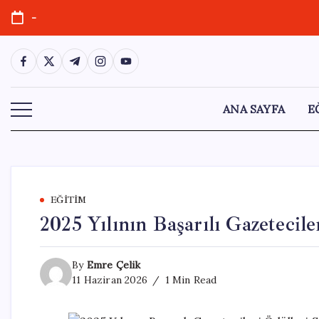
Skip
-
to
content
https://www.facebook.com/
https://twitter.com/
https://t.me/
https://www.instagram.com/
https://youtube.com/
ANA SAYFA
E
EĞITIM
2025 Yılının Başarılı Gazetecil
By
Emre Çelik
11 Haziran 2026
1 Min Read