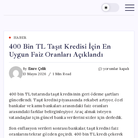
Skip
to
content
HABER
400 Bin TL Taşıt Kredisi İçin En
Uygun Faiz Oranları Açıklandı
400
By
Emre Çelik
yorumlar kapalı
Bin
13 Mayıs 2026
1 Min Read
TL
Taşıt
Kredisi
400 bin TL tutarında taşıt kredisinin geri ödeme şartları
İçin
güncellendi. Taşıt kredisi piyasasında rekabet artıyor, özel
En
Uygun
bankalar ve kamu bankaları arasındaki faiz oranları
Faiz
arasındaki farklar belirginleşiyor. Araç almak isteyen
Oranları
vatandaşlar için güncel banka verilerini sizler için derledik.
Açıklandı
için
Son enflasyon verileri sonrası bankalar, taşıt kredisi faiz
oranlarını tekrar gözden geçirdi. 400 bin TL kredi çekerek