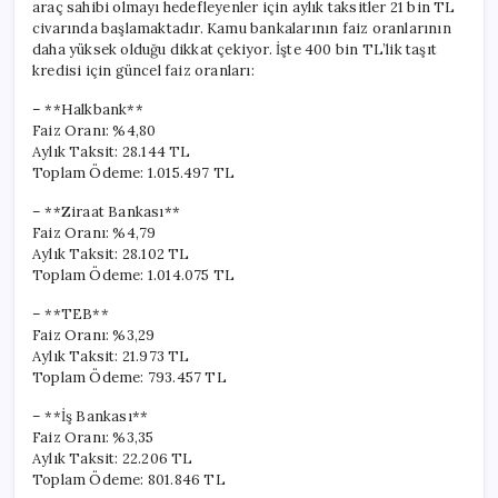
araç sahibi olmayı hedefleyenler için aylık taksitler 21 bin TL
civarında başlamaktadır. Kamu bankalarının faiz oranlarının
daha yüksek olduğu dikkat çekiyor. İşte 400 bin TL’lik taşıt
kredisi için güncel faiz oranları:
– **Halkbank**
Faiz Oranı: %4,80
Aylık Taksit: 28.144 TL
Toplam Ödeme: 1.015.497 TL
– **Ziraat Bankası**
Faiz Oranı: %4,79
Aylık Taksit: 28.102 TL
Toplam Ödeme: 1.014.075 TL
– **TEB**
Faiz Oranı: %3,29
Aylık Taksit: 21.973 TL
Toplam Ödeme: 793.457 TL
– **İş Bankası**
Faiz Oranı: %3,35
Aylık Taksit: 22.206 TL
Toplam Ödeme: 801.846 TL