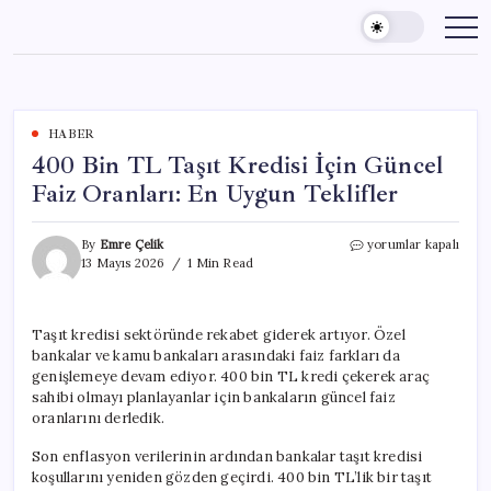
Skip
to
content
HABER
400 Bin TL Taşıt Kredisi İçin Güncel
Faiz Oranları: En Uygun Teklifler
400
By
Emre Çelik
yorumlar kapalı
Bin
13 Mayıs 2026
1 Min Read
TL
Taşıt
Kredisi
Taşıt kredisi sektöründe rekabet giderek artıyor. Özel
İçin
bankalar ve kamu bankaları arasındaki faiz farkları da
Güncel
Faiz
genişlemeye devam ediyor. 400 bin TL kredi çekerek araç
Oranları:
sahibi olmayı planlayanlar için bankaların güncel faiz
En
oranlarını derledik.
Uygun
Teklifler
Son enflasyon verilerinin ardından bankalar taşıt kredisi
için
koşullarını yeniden gözden geçirdi. 400 bin TL’lik bir taşıt