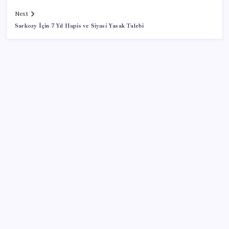
Next
Sarkozy İçin 7 Yıl Hapis ve Siyasi Yasak Talebi
SON YAZILAR
Deutsche Bank’tan altında ‘patlayıcı fiyat’ açıklaması:
Yıl sonu tahminleri belli oldu
Emeklinin beklediği zam farkı yolda: Ocak maaşı
zammı için 3 senaryo masada
Madenciler Meclis’e yürüyor