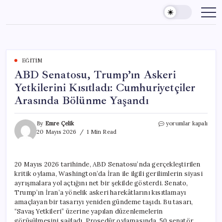
Skip
to
content
EĞITIM
ABD Senatosu, Trump’ın Askeri
Yetkilerini Kısıtladı: Cumhuriyetçiler
Arasında Bölünme Yaşandı
ABD
By
Emre Çelik
yorumlar kapalı
Senatosu,
20 Mayıs 2026
1 Min Read
Trump’ın
Askeri
Yetkilerini
20 Mayıs 2026 tarihinde, ABD Senatosu’nda gerçekleştirilen
Kısıtladı:
kritik oylama, Washington’da İran ile ilgili gerilimlerin siyasi
Cumhuriyetçiler
Arasında
ayrışmalara yol açtığını net bir şekilde gösterdi. Senato,
Bölünme
Trump’ın İran’a yönelik askeri harekâtlarını kısıtlamayı
Yaşandı
amaçlayan bir tasarıyı yeniden gündeme taşıdı. Bu tasarı,
için
“Savaş Yetkileri” üzerine yapılan düzenlemelerin
görüşülmesini sağladı. Prosedür oylamasında, 50 senatör