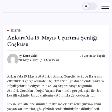
Skip
to
content
EĞITIM
Ankara’da 19 Mayıs Uçurtma Şenliği
Coşkusu
Ankara’da
By
Emre Çelik
yorumlar kapalı
19
20 Mayıs 2026
1 Min Read
Mayıs
Uçurtma
Şenliği
Ankara’da 19 Mayıs Atatürk’ü Anma, Gençlik ve Spor Bayramı
Coşkusu
etkinlikleri çerçevesinde ‘Uçurtma Şenliği’ düzenlendi. Ankara
için
Büyükşehir Belediyesi’nin (ABB) organizasyonluğunda,
Atatürk Çocukları Doğal Yaşam Parkı’nda gerçekleştirilen bu
keyifli etkinlik, birçok ailenin katılımıyla gerçekleştirildi.
Etkinlikte ailelere sunulan malzemelerle kendi uçurtmalarını
yapan katılımcılar, gökyüzünü renk cümbüşüne dönüştürdü.