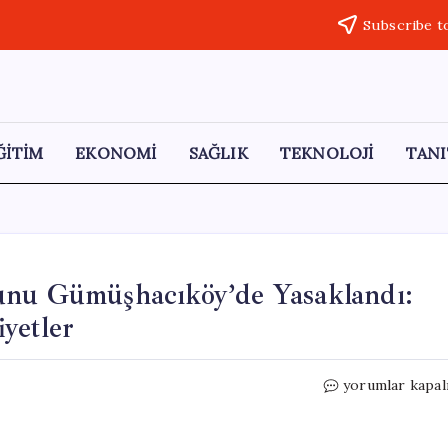
Subscribe t
ĞİTİM
EKONOMİ
SAĞLIK
TEKNOLOJİ
TANI
unu Gümüşhacıköy’de Yasaklandı:
yetler
Âşık
yorumlar kapal
Mahzuni
Şerif
Tiyatro