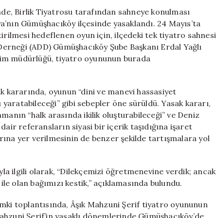
Oyunu
inde, Birlik Tiyatrosu tarafından sahneye konulması
Gümüşhacıköy’
a’nın Gümüşhacıköy ilçesinde yasaklandı. 24 Mayıs’ta
Yasaklandı:
lmesi hedeflenen oyun için, ilçedeki tek tiyatro sahnesi
Gerekçe
Derneği (ADD) Gümüşhacıköy Şube Başkanı Erdal Yağlı
Dini
ğitim müdürlüğü, tiyatro oyununun burada
ve
Manevi
Hassasiyetler
ak kararında, oyunun “dini ve manevi hassasiyet
için
ı yaratabileceği” gibi sebepler öne sürüldü. Yasak kararı,
manın “halk arasında ikilik oluşturabileceği” ve Deniz
air referansların siyasi bir içerik taşıdığına işaret
ına yer verilmesinin de benzer şekilde tartışmalara yol
a ilgili olarak, “Dilekçemizi öğretmenevine verdik; ancak
le olan bağımızı kestik,” açıklamasında bulundu.
i toplantısında, Âşık Mahzuni Şerif tiyatro oyununun
Mahzuni Şerif’in yasaklı dönemlerinde Gümüşhacıköy’de