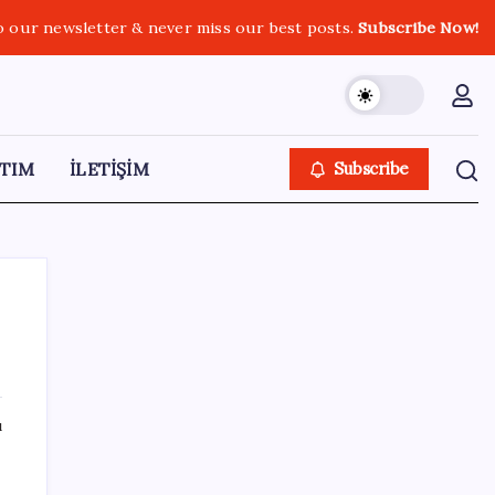
o our newsletter & never miss our best posts.
Subscribe Now!
TIM
İLETİŞİM
Subscribe
SON YAZILAR
ı
OpenAI’ın gizemli cihazı şekilleniyor: Hokey
diski kadar, fiyatı 400 dolar