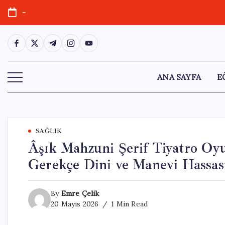
Skip
-
to
content
https://www.facebook.com/
https://twitter.com/
https://t.me/
https://www.instagram.com/
https://youtube.com/
ANA SAYFA
E
SAĞLIK
Âşık Mahzuni Şerif Tiyatro Oy
Gerekçe Dini ve Manevi Hassasi
By
Emre Çelik
20 Mayıs 2026
1 Min Read