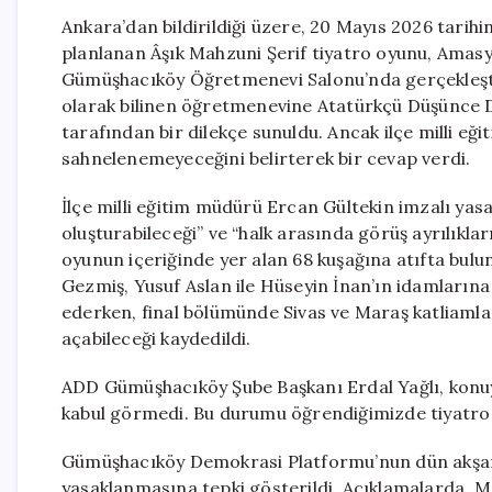
Ankara’dan bildirildiği üzere, 20 Mayıs 2026 tarih
planlanan Âşık Mahzuni Şerif tiyatro oyunu, Amasy
Gümüşhacıköy Öğretmenevi Salonu’nda gerçekleştiri
olarak bilinen öğretmenevine Atatürkçü Düşünce 
tarafından bir dilekçe sunuldu. Ancak ilçe milli e
sahnelenemeyeceğini belirterek bir cevap verdi.
İlçe milli eğitim müdürü Ercan Gültekin imzalı yas
oluşturabileceği” ve “halk arasında görüş ayrılıklar
oyunun içeriğinde yer alan 68 kuşağına atıfta bulun
Gezmiş, Yusuf Aslan ile Hüseyin İnan’ın idamlarına d
ederken, final bölümünde Sivas ve Maraş katliamlar
açabileceği kaydedildi.
ADD Gümüşhacıköy Şube Başkanı Erdal Yağlı, konuyl
kabul görmedi. Bu durumu öğrendiğimizde tiyatro i
Gümüşhacıköy Demokrasi Platformu’nun dün akşamk
yasaklanmasına tepki gösterildi. Açıklamalarda, 