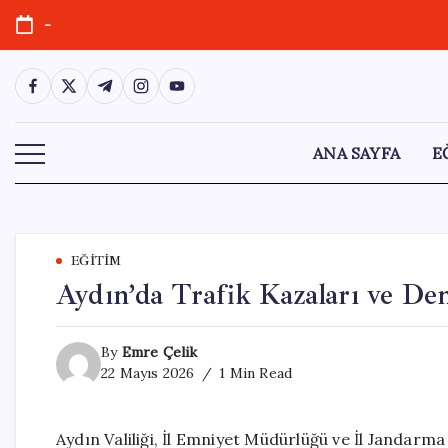
Skip
-
to
content
https://www.facebook.com/
https://twitter.com/
https://t.me/
https://www.instagram.com/
https://youtube.com/
ANA SAYFA
E
EĞITIM
Aydın’da Trafik Kazaları ve Den
By
Emre Çelik
22 Mayıs 2026
1 Min Read
Aydın Valiliği, İl Emniyet Müdürlüğü ve İl Jandarm