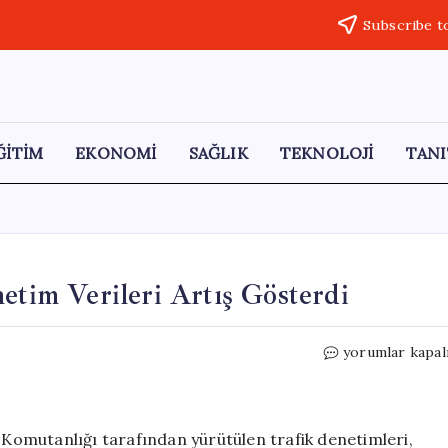
Subscribe t
ĞİTİM
EKONOMİ
SAĞLIK
TEKNOLOJİ
TANI
etim Verileri Artış Gösterdi
Aydın’da
yorumlar kapal
Trafik
Kazaları
ve
Denetim
a Komutanlığı tarafından yürütülen trafik denetimleri,