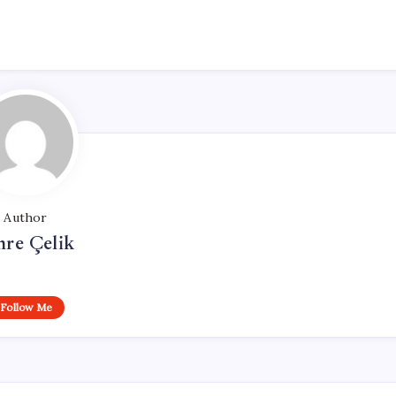
Author
re Çelik
Follow Me