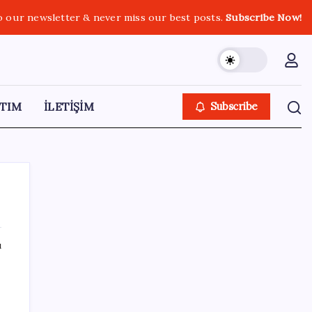
o our newsletter & never miss our best posts.
Subscribe Now!
TIM
İLETİŞİM
Subscribe
ı
SON YAZILAR
İçeride TMO desteği, dışarıda ‘Karadeniz’
krizi fiyatı artırıyor! Buğdayda rekor karşılık