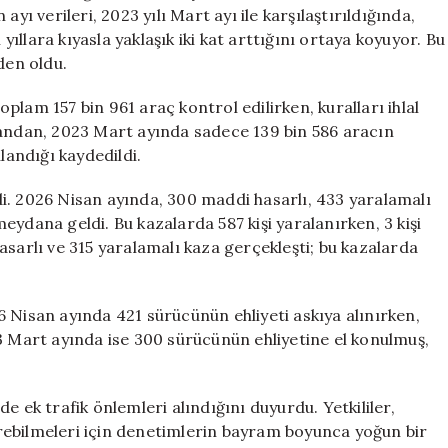
Verileri
yı verileri, 2023 yılı Mart ayı ile karşılaştırıldığında,
Artış
 yıllara kıyasla yaklaşık iki kat arttığını ortaya koyuyor. Bu
Gösterdi
den oldu.
için
lam 157 bin 961 araç kontrol edilirken, kuralları ihlal
yandan, 2023 Mart ayında sadece 139 bin 586 aracın
landığı kaydedildi.
erdi. 2026 Nisan ayında, 300 maddi hasarlı, 433 yaralamalı
ydana geldi. Bu kazalarda 587 kişi yaralanırken, 3 kişi
asarlı ve 315 yaralamalı kaza gerçekleşti; bu kazalarda
 Nisan ayında 421 sürücünün ehliyeti askıya alınırken,
3 Mart ayında ise 300 sürücünün ehliyetine el konulmuş,
e ek trafik önlemleri alındığını duyurdu. Yetkililer,
rebilmeleri için denetimlerin bayram boyunca yoğun bir