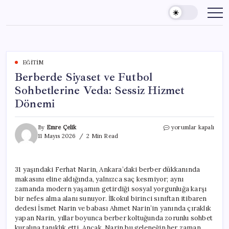
Skip
to
content
EĞITIM
Berberde Siyaset ve Futbol
Sohbetlerine Veda: Sessiz Hizmet
Dönemi
Berberde
By
Emre Çelik
yorumlar kapalı
Siyaset
11 Mayıs 2026
2 Min Read
ve
Futbol
Sohbetlerine
31 yaşındaki Ferhat Narin, Ankara’daki berber dükkanında
Veda:
makasını eline aldığında, yalnızca saç kesmiyor; aynı
Sessiz
Hizmet
zamanda modern yaşamın getirdiği sosyal yorgunluğa karşı
Dönemi
bir nefes alma alanı sunuyor. İlkokul birinci sınıftan itibaren
için
dedesi İsmet Narin ve babası Ahmet Narin’in yanında çıraklık
yapan Narin, yıllar boyunca berber koltuğunda zorunlu sohbet
kuralına tanıklık etti. Ancak, Narin bu geleneğin her zaman