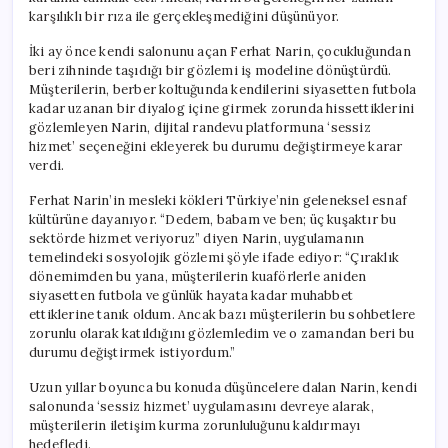
karşılıklı bir rıza ile gerçekleşmediğini düşünüyor.
İki ay önce kendi salonunu açan Ferhat Narin, çocukluğundan
beri zihninde taşıdığı bir gözlemi iş modeline dönüştürdü.
Müşterilerin, berber koltuğunda kendilerini siyasetten futbola
kadar uzanan bir diyalog içine girmek zorunda hissettiklerini
gözlemleyen Narin, dijital randevu platformuna ‘sessiz
hizmet’ seçeneğini ekleyerek bu durumu değiştirmeye karar
verdi.
Ferhat Narin’in mesleki kökleri Türkiye’nin geleneksel esnaf
kültürüne dayanıyor. “Dedem, babam ve ben; üç kuşaktır bu
sektörde hizmet veriyoruz” diyen Narin, uygulamanın
temelindeki sosyolojik gözlemi şöyle ifade ediyor: “Çıraklık
dönemimden bu yana, müşterilerin kuaförlerle aniden
siyasetten futbola ve günlük hayata kadar muhabbet
ettiklerine tanık oldum. Ancak bazı müşterilerin bu sohbetlere
zorunlu olarak katıldığını gözlemledim ve o zamandan beri bu
durumu değiştirmek istiyordum.”
Uzun yıllar boyunca bu konuda düşüncelere dalan Narin, kendi
salonunda ‘sessiz hizmet’ uygulamasını devreye alarak,
müşterilerin iletişim kurma zorunluluğunu kaldırmayı
hedefledi.