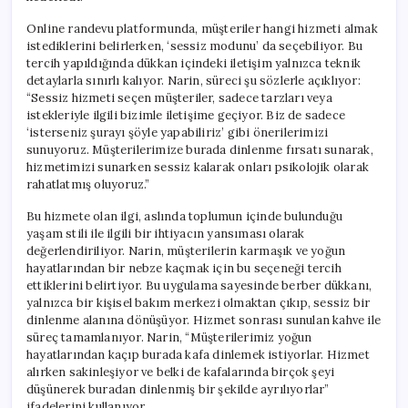
Online randevu platformunda, müşteriler hangi hizmeti almak
istediklerini belirlerken, ‘sessiz modunu’ da seçebiliyor. Bu
tercih yapıldığında dükkan içindeki iletişim yalnızca teknik
detaylarla sınırlı kalıyor. Narin, süreci şu sözlerle açıklıyor:
“Sessiz hizmeti seçen müşteriler, sadece tarzları veya
istekleriyle ilgili bizimle iletişime geçiyor. Biz de sadece
‘isterseniz şurayı şöyle yapabiliriz’ gibi önerilerimizi
sunuyoruz. Müşterilerimize burada dinlenme fırsatı sunarak,
hizmetimizi sunarken sessiz kalarak onları psikolojik olarak
rahatlatmış oluyoruz.”
Bu hizmete olan ilgi, aslında toplumun içinde bulunduğu
yaşam stili ile ilgili bir ihtiyacın yansıması olarak
değerlendiriliyor. Narin, müşterilerin karmaşık ve yoğun
hayatlarından bir nebze kaçmak için bu seçeneği tercih
ettiklerini belirtiyor. Bu uygulama sayesinde berber dükkanı,
yalnızca bir kişisel bakım merkezi olmaktan çıkıp, sessiz bir
dinlenme alanına dönüşüyor. Hizmet sonrası sunulan kahve ile
süreç tamamlanıyor. Narin, “Müşterilerimiz yoğun
hayatlarından kaçıp burada kafa dinlemek istiyorlar. Hizmet
alırken sakinleşiyor ve belki de kafalarında birçok şeyi
düşünerek buradan dinlenmiş bir şekilde ayrılıyorlar”
ifadelerini kullanıyor.