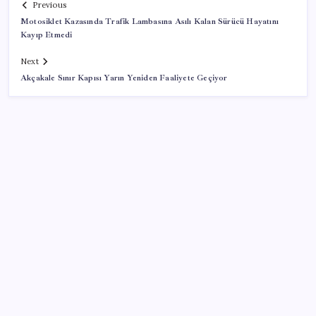
Previous
Motosiklet Kazasında Trafik Lambasına Asılı Kalan Sürücü Hayatını
Kayıp Etmedi
Next
Akçakale Sınır Kapısı Yarın Yeniden Faaliyete Geçiyor
SON YAZILAR
İçeride TMO desteği, dışarıda ‘Karadeniz’ krizi fiyatı
artırıyor! Buğdayda rekor karşılık buldu
Bellek Pazarında Yeni Dönem: HP ve Asus Çinli