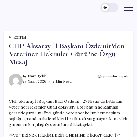
Skip
to
content
EĞITIM
CHP Aksaray İl Başkanı Özdemir’den
Veteriner Hekimler Günü’ne Özgü
Mesaj
CHP
By
Emre Çelik
yorumlar kapalı
Aksaray
27 Nisan 2026
2 Min Read
İl
Başkanı
Özdemir’den
CHP Aksaray İl Başkanı Bilal Özdemir, 27 Nisan’da kutlanan
Veteriner
Veteriner Hekimler Günü dolayısıyla bir basın açıklaması
Hekimler
Günü’ne
gerçekleştirdi. Bu özel günde, veteriner hekimlerin toplum
Özgü
sağlığı açısından üstlendikleri kritik rolü vurgulayarak, meslek
Mesaj
grubunun karşılaştığı sorunlara dikkat çekti.
için
**VETERİNER HEKİMLERİN ÖNEMİNE DİKKAT ÇEKTİ**