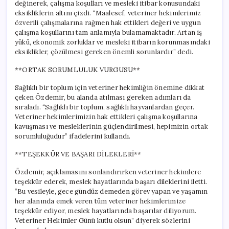
değinerek, çalışma koşulları ve mesleki itibar konusundaki
eksikliklerin altını çizdi. “Maalesef, veteriner hekimlerimiz
özverili çalışmalarına rağmen hak ettikleri değeri ve uygun
çalışma koşullarını tam anlamıyla bulamamaktadır. Artan iş
yükü, ekonomik zorluklar ve mesleki itibarın korunmasındaki
eksiklikler, çözülmesi gereken önemli sorunlardır” dedi.
**ORTAK SORUMLULUK VURGUSU**
Sağlıklı bir toplum için veteriner hekimliğin önemine dikkat
çeken Özdemir, bu alanda atılması gereken adımları da
sıraladı. “Sağlıklı bir toplum, sağlıklı hayvanlardan geçer.
Veteriner hekimlerimizin hak ettikleri çalışma koşullarına
kavuşması ve mesleklerinin güçlendirilmesi, hepimizin ortak
sorumluluğudur” ifadelerini kullandı.
**TEŞEKKÜR VE BAŞARI DİLEKLERİ**
Özdemir, açıklamasını sonlandırırken veteriner hekimlere
teşekkür ederek, meslek hayatlarında başarı dileklerini iletti.
“Bu vesileyle, gece gündüz demeden görev yapan ve yaşamın
her alanında emek veren tüm veteriner hekimlerimize
teşekkür ediyor, meslek hayatlarında başarılar diliyorum.
Veteriner Hekimler Günü kutlu olsun” diyerek sözlerini