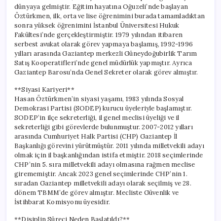
dünyaya gelmiştir. Eğitim hayatına Oğuzeli’nde başlayan
Öztürkmen, ilk, orta ve lise öğrenimini burada tamamladıktan
sonra yüksek öğrenimini İstanbul Üniversitesi Hukuk
Fakültesi’nde gerçekleştirmiştir. 1979 yılından itibaren
serbest avukat olarak görev yapmaya başlamış, 1992-1996
yılları arasında Gaziantep merkezli Güneydoğubirlik Tarım
Satış Kooperatifleri’nde genel müdürlük yapmıştır. Ayrıca
Gaziantep Barosu’nda Genel Sekreter olarak görev almıştır.
**Siyasi Kariyeri**
Hasan Öztürkmen’in siyasi yaşamı, 1983 yılında Sosyal
Demokrasi Partisi (SODEP) kurucu üyeleriyle başlamıştır.
SODEP’in ilçe sekreterliği, il genel meclisi üyeliği ve il
sekreterliği gibi görevlerde bulunmuştur. 2007-2012 yılları
arasında Cumhuriyet Halk Partisi (CHP) Gaziantep İl
Başkanlığı görevini yürütmüştür. 2011 yılında milletvekili adayı
olmak için il başkanlığından istifa etmiştir. 2018 seçimlerinde
CHP’nin 5. sıra milletvekili adayı olmasına rağmen meclise
girememiştir. Ancak 2023 genel seçimlerinde CHP’nin 1.
sıradan Gaziantep milletvekili adayı olarak seçilmiş ve 28.
dönem TBMM’de görev almıştır. Mecliste Güvenlik ve
İstihbarat Komisyonu üyesidir.
**Disiplin Süreci Neden Başlatıldı?**