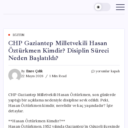
Skip
to
content
EĞITIM
CHP Gaziantep Milletvekili Hasan
Öztürkmen Kimdir? Disiplin Süreci
Neden Başlatıldı?
CHP
By
Emre Çelik
yorumlar kapalı
Gaziantep
22 Mayıs 2026
1 Min Read
Milletvekili
Hasan
Öztürkmen
CHP Gaziantep Milletvekili Hasan Öztürkmen, son günlerde
Kimdir?
yaptığı bir açıklama nedeniyle disipline sevk edildi. Peki,
Disiplin
Süreci
Hasan Öztürkmen kimdir, nerelidir ve kaç yaşındadır? İşte
Neden
detaylar.
Başlatıldı?
için
**Hasan Öztürkmen Kimdir?**
Hasan Öztürkmen, 1952 yılında Gaziantep’in Oğuzeli ilçesinde