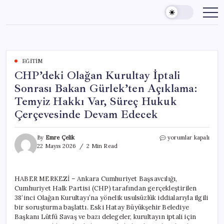
Skip
to
content
EĞITIM
CHP’deki Olağan Kurultay İptali
Sonrası Bakan Gürlek’ten Açıklama:
Temyiz Hakkı Var, Süreç Hukuk
Çerçevesinde Devam Edecek
CHP’deki
By
Emre Çelik
yorumlar kapalı
Olağan
22 Mayıs 2026
2 Min Read
Kurultay
İptali
Sonrası
HABER MERKEZİ – Ankara Cumhuriyet Başsavcılığı,
Bakan
Cumhuriyet Halk Partisi (CHP) tarafından gerçekleştirilen
Gürlek’ten
Açıklama:
38’inci Olağan Kurultayı’na yönelik usulsüzlük iddialarıyla ilgili
Temyiz
bir soruşturma başlattı. Eski Hatay Büyükşehir Belediye
Hakkı
Başkanı Lütfü Savaş ve bazı delegeler, kurultayın iptali için
Var,