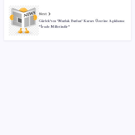
Next
Gürlek’ten ‘Mutlak Butlan’ Kararı Üzerine Açıklama:
“İrade Milletindir”
SON YAZILAR
Microsoft’un Azure Linux Dağıtımı Windows’a Geldi
Deutsche Bank’tan altında ‘patlayıcı fiyat’ açıklaması:
Yıl sonu tahminleri belli oldu