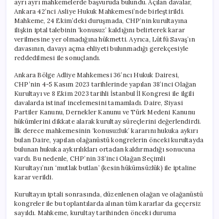
ayrı ayrı mahkemelerde başvuruda bulundu. Açılan davalar,
Süreç
Ankara 42’nci Asliye Hukuk Mahkemesi’nde birleştirildi.
Hukuk
Mahkeme, 24 Ekim’deki duruşmada, CHP’nin kurultayına
Çerçevesinde
ilişkin iptal talebinin ‘konusuz’ kaldığını belirterek karar
Devam
verilmesine yer olmadığına hükmetti. Ayrıca, Lütfü Savaş’ın
Edecek
davasının, davayı açma ehliyeti bulunmadığı gerekçesiyle
için
reddedilmesi ile sonuçlandı.
Ankara Bölge Adliye Mahkemesi 36’ncı Hukuk Dairesi,
CHP’nin 4-5 Kasım 2023 tarihlerinde yapılan 38’inci Olağan
Kurultayı ve 8 Ekim 2023 tarihli İstanbul İl Kongresi ile ilgili
davalarda istinaf incelemesini tamamladı. Daire, Siyasi
Partiler Kanunu, Dernekler Kanunu ve Türk Medeni Kanunu
hükümlerini dikkate alarak kurultay süreçlerini değerlendirdi.
İlk derece mahkemesinin ‘konusuzluk’ kararını hukuka aykırı
bulan Daire, yapılan olağanüstü kongrelerin önceki kurultayda
bulunan hukuka aykırılıkları ortadan kaldırmadığı sonucuna
vardı. Bu nedenle, CHP’nin 38’inci Olağan Seçimli
Kurultayı’nın ‘mutlak butlan’ (kesin hükümsüzlük) ile iptaline
karar verildi.
Kurultayın iptali sonrasında, düzenlenen olağan ve olağanüstü
kongreler ile bu toplantılarda alınan tüm kararlar da geçersiz
sayıldı. Mahkeme, kurultay tarihinden önceki duruma