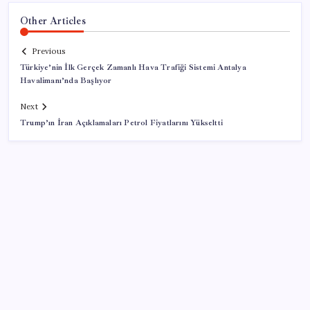
Other Articles
Previous
Türkiye’nin İlk Gerçek Zamanlı Hava Trafiği Sistemi Antalya
Havalimanı’nda Başlıyor
Next
Trump’ın İran Açıklamaları Petrol Fiyatlarını Yükseltti
SON YAZILAR
Deutsche Bank’tan altında ‘patlayıcı fiyat’ açıklaması: