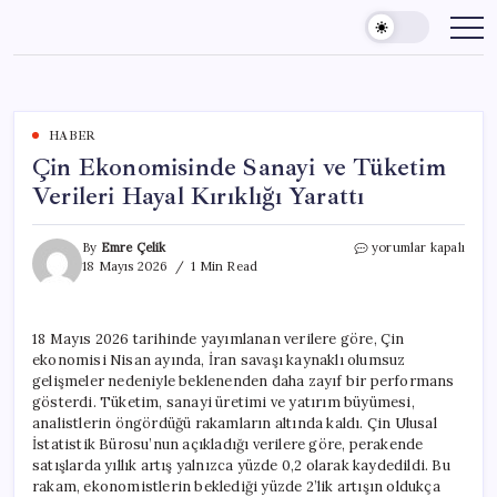
Skip
to
content
HABER
Çin Ekonomisinde Sanayi ve Tüketim
Verileri Hayal Kırıklığı Yarattı
Çin
By
Emre Çelik
yorumlar kapalı
Ekonomisinde
18 Mayıs 2026
1 Min Read
Sanayi
ve
Tüketim
18 Mayıs 2026 tarihinde yayımlanan verilere göre, Çin
Verileri
ekonomisi Nisan ayında, İran savaşı kaynaklı olumsuz
Hayal
Kırıklığı
gelişmeler nedeniyle beklenenden daha zayıf bir performans
Yarattı
gösterdi. Tüketim, sanayi üretimi ve yatırım büyümesi,
için
analistlerin öngördüğü rakamların altında kaldı. Çin Ulusal
İstatistik Bürosu’nun açıkladığı verilere göre, perakende
satışlarda yıllık artış yalnızca yüzde 0,2 olarak kaydedildi. Bu
rakam, ekonomistlerin beklediği yüzde 2’lik artışın oldukça