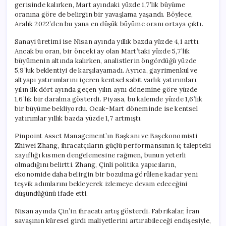
gerisinde kalırken, Mart ayındaki yüzde 1,7’lik büyüme
oranına göre de belirgin bir yavaşlama yaşandı. Böylece,
Aralık 2022’den bu yana en düşük büyüme oranı ortaya çıktı.
Sanayi üretimi ise Nisan ayında yıllık bazda yüzde 4,1 arttı.
Ancak bu oran, bir önceki ay olan Mart’taki yüzde 5,7’lik
büyümenin altında kalırken, analistlerin öngördüğü yüzde
5,9’luk beklentiyi de karşılayamadı. Ayrıca, gayrimenkul ve
altyapı yatırımlarını içeren kentsel sabit varlık yatırımları,
yılın ilk dört ayında geçen yılın aynı dönemine göre yüzde
1,6’lık bir daralma gösterdi. Piyasa, bu kalemde yüzde 1,6’lık
bir büyüme bekliyordu. Ocak-Mart döneminde ise kentsel
yatırımlar yıllık bazda yüzde 1,7 artmıştı.
Pinpoint Asset Management’ın Başkanı ve Başekonomisti
Zhiwei Zhang, ihracatçıların güçlü performansının iç talepteki
zayıflığı kısmen dengelemesine rağmen, bunun yeterli
olmadığını belirtti. Zhang, Çinli politika yapıcıların,
ekonomide daha belirgin bir bozulma görülene kadar yeni
teşvik adımlarını bekleyerek izlemeye devam edeceğini
düşündüğünü ifade etti.
Nisan ayında Çin’in ihracatı artış gösterdi. Fabrikalar, İran
savaşının küresel girdi maliyetlerini artırabileceği endişesiyle,