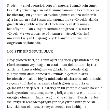
Projenin temel prensibi, coğrafi engelleri aşmak için tünel
kazmak yerine dağların üst kısmını tamamen kesmek olarak
belirlenmiş. Bu yöntem, otoyolun eğimini en aza indirerek
ağır taşıtların yakıt tasarrufu yapmasına ve yüksek hızlarda
güvenli bir şekilde seyahat etmelerine olanak tanımayı
hedefliyor. Lu’an Otoyolu tamamlandığında, 625 metre
yükseklikte yer alacak ve dünyanın en yüksek köprüsü
unvanını taşıyan Huajiang Büyük Kanyon Köprüsü’ne
doğrudan bağlanacak.
LOJİSTİK BİR ZORUNLULUK
Proje yöneticileri, bölgenin aşırı engebeli yapısından dolayı
tünel açmanın veya dağların etrafından dolanmanın lojistik
açıdan imkansız olduğunu vurguladı. Bu nedenle, dağ
yüzeylerinin dilimlenmesi tek mümkün çözüm olarak
belirlendi. Ancak bu büyük müdahale, uluslararası mühendislik
ve çevre toplulukları arasında farklı görüşlerin ortaya
çıkmasına sebep oldu. Destekçiler, bu yöntemle bölge halkının
izolasyondan kurtulacağını ve iç bölgelerin kıyı ekonomisine
entegre olmasının hızlanacağını öne sürüyor. Eleştirmenler
ise, milyarlarca ton toprağın yer değiştirmesinin yerel su
kaynaklarını olumsuz etkileyebileceği, toz kirliliğini