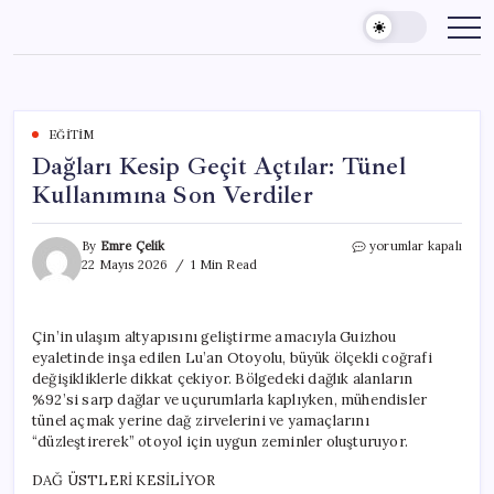
Skip
to
content
EĞITIM
Dağları Kesip Geçit Açtılar: Tünel
Kullanımına Son Verdiler
Dağları
By
Emre Çelik
yorumlar kapalı
Kesip
22 Mayıs 2026
1 Min Read
Geçit
Açtılar:
Tünel
Çin’in ulaşım altyapısını geliştirme amacıyla Guizhou
Kullanımına
eyaletinde inşa edilen Lu’an Otoyolu, büyük ölçekli coğrafi
Son
Verdiler
değişikliklerle dikkat çekiyor. Bölgedeki dağlık alanların
için
%92’si sarp dağlar ve uçurumlarla kaplıyken, mühendisler
tünel açmak yerine dağ zirvelerini ve yamaçlarını
“düzleştirerek” otoyol için uygun zeminler oluşturuyor.
DAĞ ÜSTLERİ KESİLİYOR