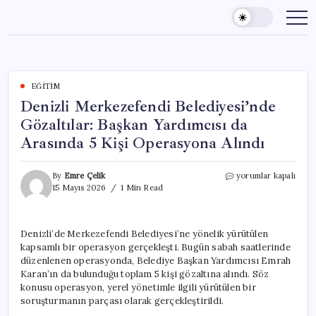
Skip
to
content
EĞITIM
Denizli Merkezefendi Belediyesi’nde
Gözaltılar: Başkan Yardımcısı da
Arasında 5 Kişi Operasyona Alındı
Denizli
By
Emre Çelik
yorumlar kapalı
Merkezefendi
15 Mayıs 2026
1 Min Read
Belediyesi’nde
Gözaltılar:
Başkan
Denizli’de Merkezefendi Belediyesi’ne yönelik yürütülen
Yardımcısı
kapsamlı bir operasyon gerçekleşti. Bugün sabah saatlerinde
da
Arasında
düzenlenen operasyonda, Belediye Başkan Yardımcısı Emrah
5
Karan’ın da bulunduğu toplam 5 kişi gözaltına alındı. Söz
Kişi
konusu operasyon, yerel yönetimle ilgili yürütülen bir
Operasyona
soruşturmanın parçası olarak gerçekleştirildi.
Alındı