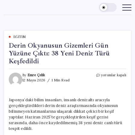
Skip
to
content
EĞITIM
Derin Okyanusun Gizemleri Gün
Yüzüne Çıktı: 38 Yeni Deniz Türü
Keşfedildi
Derin
By
Emre Çelik
yorumlar kapalı
Okyanusun
12 Mayıs 2026
1 Min Read
Gizemleri
Gün
Yüzüne
Japonya’daki bilim insanları, insanlı denizaltı aracıyla
Çıktı:
gerçekleştirdikleri derin deniz araştırmasında okyanusun
38
Yeni
bilinmeyen katmanlarına ulaşarak dikkat çekici bir keşif
Deniz
yaptılar. Haziran 2025’te gerçekleştirilen keşif gezisi
Türü
sırasında, daha önce kaydedilmemiş 38 yeni deniz canlı türü
Keşfedildi
tespit edildi.
için