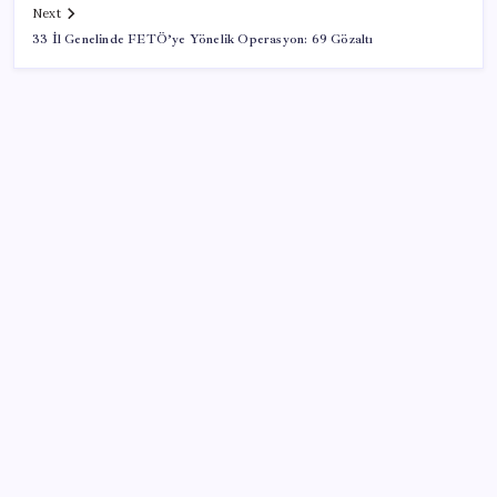
Next
33 İl Genelinde FETÖ’ye Yönelik Operasyon: 69 Gözaltı
SON YAZILAR
İçeride TMO desteği, dışarıda ‘Karadeniz’ krizi fiyatı
artırıyor! Buğdayda rekor karşılık buldu
Bellek Pazarında Yeni Dönem: HP ve Asus Çinli
Tedarikçilere Geçiyor
OpenAI’ın gizemli cihazı şekilleniyor: Hokey diski
kadar, fiyatı 400 dolar