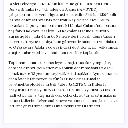
Devlet televizyonu NHK’nın haberine göre, Japonya Deniz-
Dünya Bilimleri ve Teknolojileri Ajansı (JAMSTEC)
çalışanlarının da yer aldığı araştırma ekibi, Shinkai 6500 adlı
insanlı denizaltı aracıyla denizaltı keşiflerine çıktı. Bilim
insanları, Japonya’nın batısındaki Nankai Çukuru’nda bulunan
beş farklı noktayı inceledi. Bu noktalar arasında, Muroto
Burnu açıklarında 4 bin 600 metre derinlikteki deniz tabanı
da yer aldı. Ayrıca, Tokyo’nun güneyinde bulunan Izu Adaları
ve Ogasawara Adaları çevresindeki dört deniz altı volkanında
araştırmalar yapıldı ve denizden örnekler toplandı.
Toplanan numuneleri inceleyen araştırmacılar, yengeçler,
deniz yıldızları, poliketler ve kabuklu deniz hayvanları dahil
olmak üzere 38 yeni tür keşfettiklerini açıkladı. Aynı zamanda,
daha önce bilinmeyen 28 tür üzerinde de çalışmalar
yürütmekte olduklarını belirttiler. JAMSTEC’in Kıdemli
Araştırma Teknisyeni Watanabe Hiromi, okyanustaki insan
faaliyetlerinin arttığına dikkat çekerek, bu tür araştırmaların
insan etkilerini değerlendirmeye ve olumsuz sonuçları en aza
indirmeye yardımcı olmasını umduklarını ifade etti.