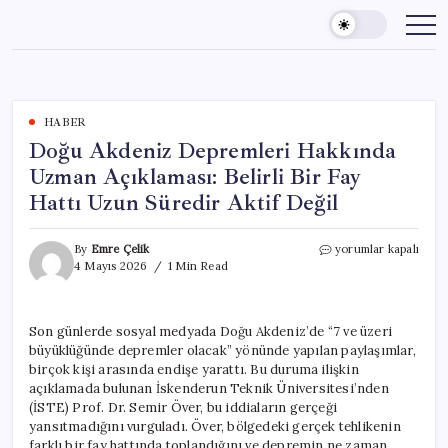
Skip
to
content
HABER
Doğu Akdeniz Depremleri Hakkında
Uzman Açıklaması: Belirli Bir Fay
Hattı Uzun Süredir Aktif Değil
Doğu
By
Emre Çelik
yorumlar kapalı
Akdeniz
4 Mayıs 2026
1 Min Read
Depremleri
Hakkında
Uzman
Son günlerde sosyal medyada Doğu Akdeniz’de “7 ve üzeri
Açıklaması:
büyüklüğünde depremler olacak” yönünde yapılan paylaşımlar,
Belirli
Bir
birçok kişi arasında endişe yarattı. Bu duruma ilişkin
Fay
açıklamada bulunan İskenderun Teknik Üniversitesi’nden
Hattı
(İSTE) Prof. Dr. Semir Över, bu iddiaların gerçeği
Uzun
yansıtmadığını vurguladı. Över, bölgedeki gerçek tehlikenin
Süredir
farklı bir fay hattında toplandığını ve depremin ne zaman