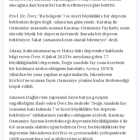
Aktif
olacağına dair kesin bir tarih verilemeyeceğini belirtti.
Değil
için
Prof. Dr. Över, “Bu bölgede 7 ve üzeri büyüklükte bir deprem
beklentisi doğru değil. Adana’nın güneyinde, Karataş ile
Osmaniye arasında uzanan Karataş-Osmaniye fay hattı, uzun
süredir büyük bir deprem üretmedi. Burada bir deprem
bekleniyor, fakat zamanını kesin olarak bilemeyiz” dedi.
Adana, Kahramanmaraş ve Hatay’daki depremler hakkında
bilgi veren Över, 6 Şubat 2023’te meydana gelen 7.7
büyüklüğündeki depremin, Doğu Anadolu fay zonu üzerinde
bir kırılmaya neden olduğunu hatırlattı. Ayrıca, 1970’li
yıllardan bu yana yapılan araştırmalarda, İskenderun
Körfezi’ne uzanan fayın Osmaniye yönüne kadar ilerlemediği
tespit edildi.
Amanos Dağları’nın yapısının fayın batıya geçişini
engellediğini ifade eden Över, bu nedenle “Doğu Anadolu fay
zonunun batı kolunda 7 ve üzeri büyüklükte bir deprem
bekleniyor” iddialarının yanıltıcı olduğunu söyledi. Karataş-
Osmaniye fayının üretebileceği depremin büyüklüğünün 6 ile
6.6 arasında olabileceğini belirten Över, bu büyüklükteki bir
depremin İskenderun Körfezi ve çevresindeki yerleşimlerde
ciddi sarsıntılara yol açabileceğini açıkladı.