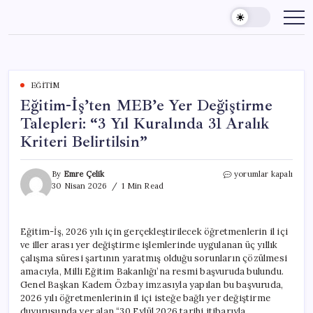
Skip
to
content
EĞITIM
Eğitim-İş’ten MEB’e Yer Değiştirme
Talepleri: “3 Yıl Kuralında 31 Aralık
Kriteri Belirtilsin”
Eğitim-
By
Emre Çelik
yorumlar kapalı
İş’ten
30 Nisan 2026
1 Min Read
MEB’e
Yer
Değiştirme
Eğitim-İş, 2026 yılı için gerçekleştirilecek öğretmenlerin il içi
Talepleri:
ve iller arası yer değiştirme işlemlerinde uygulanan üç yıllık
“3
Yıl
çalışma süresi şartının yaratmış olduğu sorunların çözülmesi
Kuralında
amacıyla, Milli Eğitim Bakanlığı’na resmi başvuruda bulundu.
31
Genel Başkan Kadem Özbay imzasıyla yapılan bu başvuruda,
Aralık
2026 yılı öğretmenlerinin il içi isteğe bağlı yer değiştirme
Kriteri
duyurusunda yer alan “30 Eylül 2026 tarihi itibarıyla