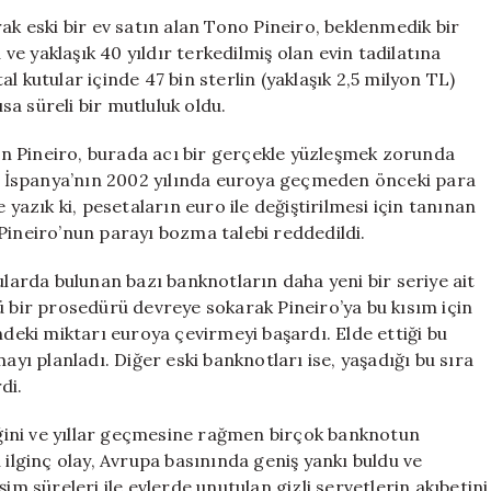
Milyon
ak eski bir ev satın alan Tono Pineiro, beklenmedik bir
TL:
 ve yaklaşık 40 yıldır terkedilmiş olan evin tadilatına
Tono
l kutular içinde 47 bin sterlin (yaklaşık 2,5 milyon TL)
Pineiro’nun
ısa süreli bir mutluluk oldu.
Şanssız
Hikayesi
n Pineiro, burada acı bir gerçekle yüzleşmek zorunda
için
rın İspanya’nın 2002 yılında euroya geçmeden önceki para
 yazık ki, pesetaların euro ile değiştirilmesi için tanınan
Pineiro’nun parayı bozma talebi reddedildi.
arda bulunan bazı banknotların daha yeni bir seriye ait
ü bir prosedürü devreye sokarak Pineiro’ya bu kısım için
ndeki miktarı euroya çevirmeyi başardı. Elde ettiği bu
ayı planladı. Diğer eski banknotları ise, yaşadığı bu sıra
di.
diğini ve yıllar geçmesine rağmen birçok banknotun
 ilginç olay, Avrupa basınında geniş yankı buldu ve
im süreleri ile evlerde unutulan gizli servetlerin akıbetini