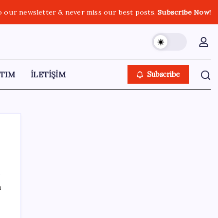
o our newsletter & never miss our best posts.
Subscribe Now!
TIM
İLETİŞİM
Subscribe
SON YAZILAR
ı
Microsoft’un Azure Linux Dağıtımı
Windows’a Geldi