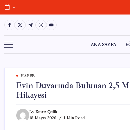
Skip
-
to
content
https://www.facebook.com/
https://twitter.com/
https://t.me/
https://www.instagram.com/
https://youtube.com/
ANA SAYFA
E
HABER
Evin Duvarında Bulunan 2,5 Mi
Hikayesi
By
Emre Çelik
18 Mayıs 2026
1 Min Read