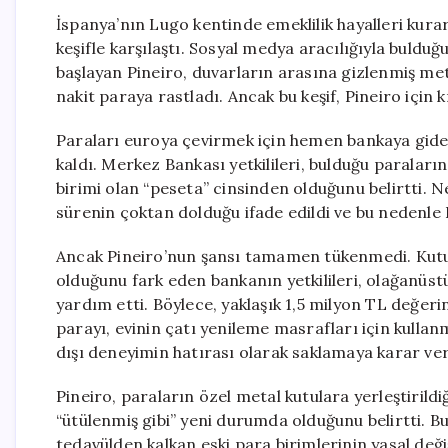
İspanya’nın Lugo kentinde emeklilik hayalleri kurar
keşifle karşılaştı. Sosyal medya aracılığıyla bulduğu
başlayan Pineiro, duvarların arasına gizlenmiş meta
nakit paraya rastladı. Ancak bu keşif, Pineiro için k
Paraları euroya çevirmek için hemen bankaya gide
kaldı. Merkez Bankası yetkilileri, bulduğu parala
birimi olan “peseta” cinsinden olduğunu belirtti. Ne
sürenin çoktan dolduğu ifade edildi ve bu nedenle 
Ancak Pineiro’nun şansı tamamen tükenmedi. Kutul
olduğunu fark eden bankanın yetkilileri, olağanüst
yardım etti. Böylece, yaklaşık 1,5 milyon TL değeri
parayı, evinin çatı yenileme masrafları için kullanm
dışı deneyimin hatırası olarak saklamaya karar ver
Pineiro, paraların özel metal kutulara yerleştiril
“ütülenmiş gibi” yeni durumda olduğunu belirtti. Bu
tedavülden kalkan eski para birimlerinin yasal değiş