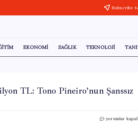
Subscribe t
ĞİTİM
EKONOMİ
SAĞLIK
TEKNOLOJİ
TANI
lyon TL: Tono Pineiro’nun Şanssız
Evin
yorumlar kapal
Duvarında
Bulunan
2,5