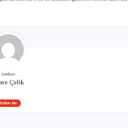
Author
re Çelik
Follow Me