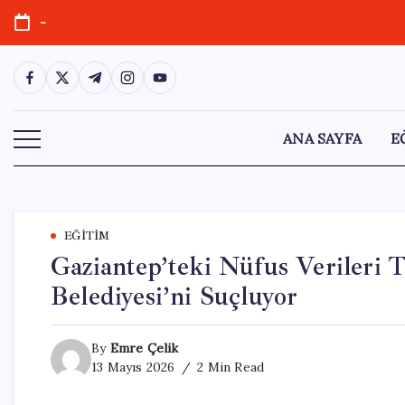
Skip
-
to
content
https://www.facebook.com/
https://twitter.com/
https://t.me/
https://www.instagram.com/
https://youtube.com/
ANA SAYFA
E
EĞITIM
Gaziantep’teki Nüfus Verileri 
Belediyesi’ni Suçluyor
By
Emre Çelik
13 Mayıs 2026
2 Min Read