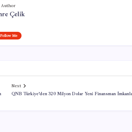
Author
re Çelik
Follow Me
Next
n
QNB Türkiye’den 320 Milyon Dolar Yeni Finansman İmkanla