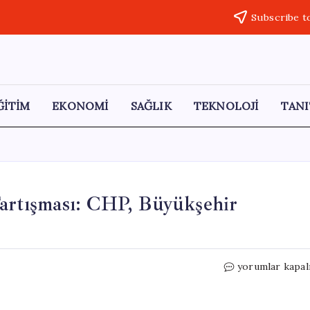
Subscribe t
ĞİTİM
EKONOMİ
SAĞLIK
TEKNOLOJİ
TANI
Tartışması: CHP, Büyükşehir
Gaziantep’teki
yorumlar kapal
Nüfus
Verileri
Tartışması: