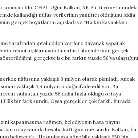
CHP,
şma konusu oldu. CHP’li Uğur Kalkan, AK Parti yönetimindeki
Büyükşehir
inde kullandığı nüfus verilerinin yanıltıcı olduğunu iddia
Belediyesi’ni
un gerçek boyutlarını açıkladı ve “Halkın kaynakları
Suçluyor
için
me tarafından iptal edilen verilere dayanak yaparak
iyenin resmi açıklamasında nüfus tahminlerinin gerçek
österildiğini, gerçekte ise bu farkın yüzde 56’ya ulaştığın
 merkez nüfusunu yaklaşık 3 milyon olarak planladı. Ancak
nun yaklaşık 1,9 milyon olduğu ifade ediliyor. Bu
mevcut nüfustan yüzde 56 daha fazla olduğu ortaya
13’lük bir fark sundu. Oysa gerçekler çok farklı. Burada
ezini kapsamasına rağmen, belediyenin hata payını
acıların sayısını da hesaba kattığını öne sürdü. Kalkan, bu
unu belirterek, “Hesaplarına göre bile yaklaşık 650 bin