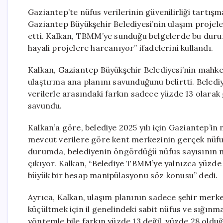
Gaziantep’te nüfus verilerinin güvenilirliği tartı
Gaziantep Büyükşehir Belediyesi’nin ulaşım projeler
etti. Kalkan, TBMM’ye sunduğu belgelerde bu durum
hayali projelere harcanıyor” ifadelerini kullandı.
Kalkan, Gaziantep Büyükşehir Belediyesi’nin mahke
ulaştırma ana planını savunduğunu belirtti. Beled
verilerle arasındaki farkın sadece yüzde 13 olarak g
savundu.
Kalkan’a göre, belediye 2025 yılı için Gaziantep’in
mevcut verilere göre kent merkezinin gerçek nüfusu
durumda, belediyenin öngördüğü nüfus sayısının 
çıkıyor. Kalkan, “Belediye TBMM’ye yalnızca yüzde 
büyük bir hesap manipülasyonu söz konusu” dedi.
Ayrıca, Kalkan, ulaşım planının sadece şehir merk
küçültmek için il genelindeki sabit nüfus ve sığınm
yöntemle bile farkın yüzde 13 değil, yüzde 28 olduğ