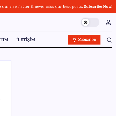
o our newsletter & never miss our best posts.
Subscribe Now!
TIM
İLETİŞİM
Subscribe
SON YAZILAR
ı
Microsoft’un Azure Linux Dağıtımı
Windows’a Geldi