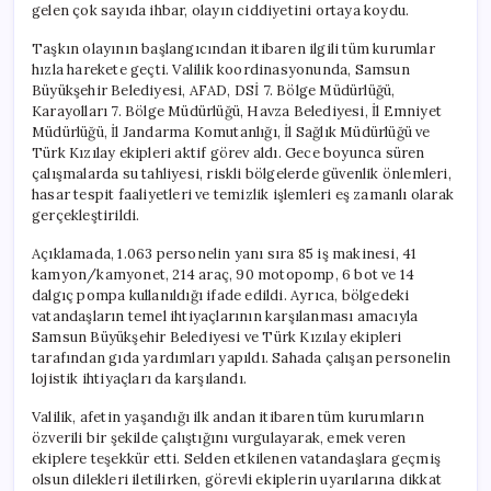
gelen çok sayıda ihbar, olayın ciddiyetini ortaya koydu.
Taşkın olayının başlangıcından itibaren ilgili tüm kurumlar
hızla harekete geçti. Valilik koordinasyonunda, Samsun
Büyükşehir Belediyesi, AFAD, DSİ 7. Bölge Müdürlüğü,
Karayolları 7. Bölge Müdürlüğü, Havza Belediyesi, İl Emniyet
Müdürlüğü, İl Jandarma Komutanlığı, İl Sağlık Müdürlüğü ve
Türk Kızılay ekipleri aktif görev aldı. Gece boyunca süren
çalışmalarda su tahliyesi, riskli bölgelerde güvenlik önlemleri,
hasar tespit faaliyetleri ve temizlik işlemleri eş zamanlı olarak
gerçekleştirildi.
Açıklamada, 1.063 personelin yanı sıra 85 iş makinesi, 41
kamyon/kamyonet, 214 araç, 90 motopomp, 6 bot ve 14
dalgıç pompa kullanıldığı ifade edildi. Ayrıca, bölgedeki
vatandaşların temel ihtiyaçlarının karşılanması amacıyla
Samsun Büyükşehir Belediyesi ve Türk Kızılay ekipleri
tarafından gıda yardımları yapıldı. Sahada çalışan personelin
lojistik ihtiyaçları da karşılandı.
Valilik, afetin yaşandığı ilk andan itibaren tüm kurumların
özverili bir şekilde çalıştığını vurgulayarak, emek veren
ekiplere teşekkür etti. Selden etkilenen vatandaşlara geçmiş
olsun dilekleri iletilirken, görevli ekiplerin uyarılarına dikkat