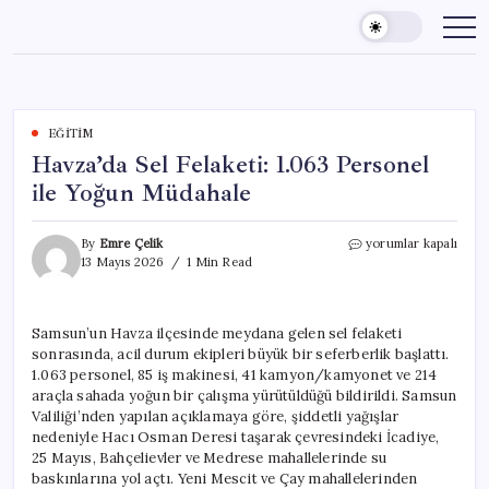
Skip
to
content
EĞITIM
Havza’da Sel Felaketi: 1.063 Personel
ile Yoğun Müdahale
Havza’da
By
Emre Çelik
yorumlar kapalı
Sel
13 Mayıs 2026
1 Min Read
Felaketi:
1.063
Personel
Samsun’un Havza ilçesinde meydana gelen sel felaketi
ile
sonrasında, acil durum ekipleri büyük bir seferberlik başlattı.
Yoğun
Müdahale
1.063 personel, 85 iş makinesi, 41 kamyon/kamyonet ve 214
için
araçla sahada yoğun bir çalışma yürütüldüğü bildirildi. Samsun
Valiliği’nden yapılan açıklamaya göre, şiddetli yağışlar
nedeniyle Hacı Osman Deresi taşarak çevresindeki İcadiye,
25 Mayıs, Bahçelievler ve Medrese mahallelerinde su
baskınlarına yol açtı. Yeni Mescit ve Çay mahallelerinden