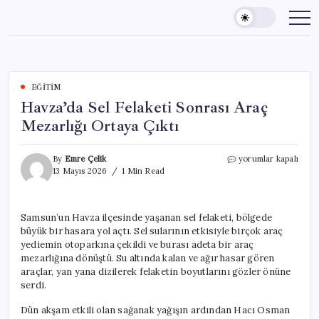
Skip
to
content
EĞITIM
Havza’da Sel Felaketi Sonrası Araç
Mezarlığı Ortaya Çıktı
Havza’da
By
Emre Çelik
yorumlar kapalı
Sel
13 Mayıs 2026
1 Min Read
Felaketi
Sonrası
Araç
Samsun’un Havza ilçesinde yaşanan sel felaketi, bölgede
Mezarlığı
büyük bir hasara yol açtı. Sel sularının etkisiyle birçok araç
Ortaya
Çıktı
yediemin otoparkına çekildi ve burası adeta bir araç
için
mezarlığına dönüştü. Su altında kalan ve ağır hasar gören
araçlar, yan yana dizilerek felaketin boyutlarını gözler önüne
serdi.
Dün akşam etkili olan sağanak yağışın ardından Hacı Osman