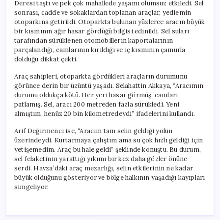
Deresi taştı ve pek çok mahallede yaşamı olumsuz etkiledi. Sel
sonrası, cadde ve sokaklardan toplanan araçlar, yediemin
otoparkına getirildi. Otoparkta bulunan yüzlerce aracın büyük
bir kısmının ağır hasar gördüğü bilgisi edinildi. Sel suları
tarafından sürüklenen otomobillerin kaportalarının
parçalandığı, camlarının kırıldığı ve iç kısmının çamurla
dolduğu dikkat çekti.
Araç sahipleri, otoparkta gördükleri araçların durumunu
görünce derin bir üzüntü yaşadı. Selahattin Akkaya, “Aracımın
durumu oldukça kötü. Her yeri hasar görmüş, camları
patlamış. Sel, aracı 200 metreden fazla sürükledi. Yeni
almıştım, henüz 20 bin kilometredeydi” ifadelerini kullandı.
Arif Değirmenci ise, “Aracım tam selin geldiği yolun
üzerindeydi. Kurtarmaya çalıştım ama su çok hızlı geldiği için
yetişemedim. Araç bu hale geldi” şeklinde konuştu. Bu durum,
sel felaketinin yarattığı yıkımı bir kez daha gözler önüne
serdi. Havza’daki araç mezarlığı, selin etkilerinin ne kadar
büyük olduğunu gösteriyor ve bölge halkının yaşadığı kayıpları
simgeliyor.