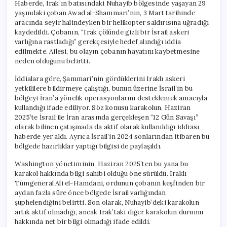
Haberde, Irak’ın batısındaki Nuhayib bölgesinde yaşayan 29
yaşındaki çoban Awad al-Shammari’nin, 3 Mart tarihinde
aracında seyir halindeyken bir helikopter saldırısına uğradığı
kaydedildi. Çobanın, “Irak çölünde gizli bir İsrail askeri
varlığına rastladığı” gerekçesiyle hedef alındığı iddia
edilmekte. Ailesi, bu olayın çobanın hayatını kaybetmesine
neden olduğunu belirtti.
İddialara göre, Şammari’nin gördüklerini Iraklı askeri
yetkililere bildirmeye çalıştığı, bunun üzerine İsrail’in bu
bölgeyi İran’a yönelik operasyonlarını desteklemek amacıyla
kullandığı ifade ediliyor. Söz konusu karakolun, Haziran
2025’te İsrail ile İran arasında gerçekleşen “12 Gün Savaşı”
olarak bilinen çatışmada da aktif olarak kullanıldığı iddiası
haberde yer aldı. Ayrıca İsrail’in 2024 sonlarından itibaren bu
bölgede hazırlıklar yaptığı bilgisi de paylaşıldı.
Washington yönetiminin, Haziran 2025’ten bu yana bu
karakol hakkında bilgi sahibi olduğu öne sürüldü. Iraklı
Tümgeneral Ali el-Hamdani, ordunun çobanın keşfinden bir
aydan fazla süre önce bölgede İsrail varlığından
şüphelendiğini belirtti. Son olarak, Nuhayib’deki karakolun
artık aktif olmadığı, ancak Irak’taki diğer karakolun durumu
hakkında net bir bilgi olmadığı ifade edildi.