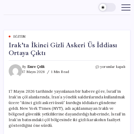
Skip
to
content
EĞITIM
Irak’ta İkinci Gizli Askeri Üs İddiası
Ortaya Çıktı
Irak’ta
By
Emre Çelik
yorumlar kapalı
İkinci
17 Mayıs 2026
1 Min Read
Gizli
Askeri
Üs
17 Mayıs 2026 tarihinde yayınlanan bir habere göre, İsrail’in
İddiası
Irak’ın çöl alanlarında, İran’a yönelik saldırılarında kullanılmak
Ortaya
Çıktı
üzere “ikinci gizli askeri üssü” kurduğu iddiaları gündeme
için
geldi. New York Times (NYT), adı açıklanmayan Iraklı ve
bölgesel güvenlik yetkililerine dayandırdığı haberinde, İsrail’in
Irak’ın batısındaki çöl bölgesinde iki gizli karakolun faaliyet
gösterdiğini öne sürdü.