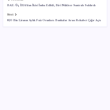
BAE: Üç İHA’dan İkisi İmha Edildi, Biri Nükleer Santrale Saldırdı
Next
820 Bin Liranın Aylık Faiz Oranları: Bankalar Arası Rekabet Çığır Açtı
SON YAZILAR
Microsoft’un Azure Linux Dağıtımı Windows’a Geldi
Deutsche Bank’tan altında ‘patlayıcı fiyat’ açıklaması:
Yıl sonu tahminleri belli oldu
Emeklinin beklediği zam farkı yolda: Ocak maaşı