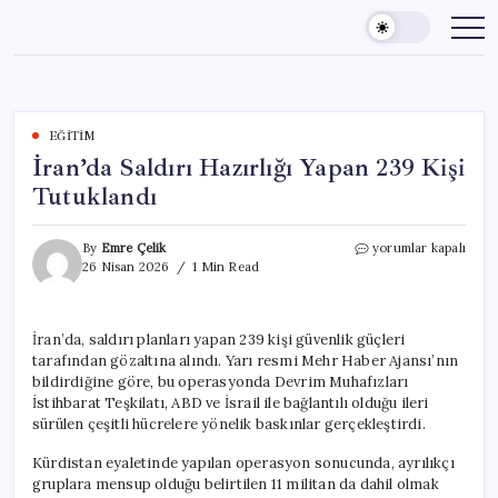
Skip
to
content
EĞITIM
İran’da Saldırı Hazırlığı Yapan 239 Kişi
Tutuklandı
İran’da
By
Emre Çelik
yorumlar kapalı
Saldırı
26 Nisan 2026
1 Min Read
Hazırlığı
Yapan
239
İran’da, saldırı planları yapan 239 kişi güvenlik güçleri
Kişi
tarafından gözaltına alındı. Yarı resmi Mehr Haber Ajansı’nın
Tutuklandı
için
bildirdiğine göre, bu operasyonda Devrim Muhafızları
İstihbarat Teşkilatı, ABD ve İsrail ile bağlantılı olduğu ileri
sürülen çeşitli hücrelere yönelik baskınlar gerçekleştirdi.
Kürdistan eyaletinde yapılan operasyon sonucunda, ayrılıkçı
gruplara mensup olduğu belirtilen 11 militan da dahil olmak