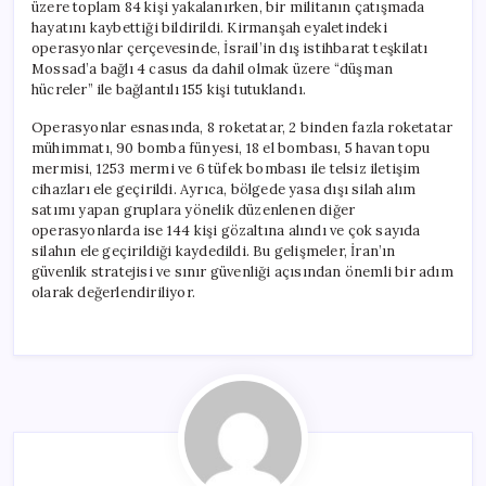
üzere toplam 84 kişi yakalanırken, bir militanın çatışmada
hayatını kaybettiği bildirildi. Kirmanşah eyaletindeki
operasyonlar çerçevesinde, İsrail’in dış istihbarat teşkilatı
Mossad’a bağlı 4 casus da dahil olmak üzere “düşman
hücreler” ile bağlantılı 155 kişi tutuklandı.
Operasyonlar esnasında, 8 roketatar, 2 binden fazla roketatar
mühimmatı, 90 bomba fünyesi, 18 el bombası, 5 havan topu
mermisi, 1253 mermi ve 6 tüfek bombası ile telsiz iletişim
cihazları ele geçirildi. Ayrıca, bölgede yasa dışı silah alım
satımı yapan gruplara yönelik düzenlenen diğer
operasyonlarda ise 144 kişi gözaltına alındı ve çok sayıda
silahın ele geçirildiği kaydedildi. Bu gelişmeler, İran’ın
güvenlik stratejisi ve sınır güvenliği açısından önemli bir adım
olarak değerlendiriliyor.