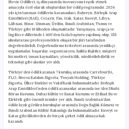
Stevie Ödülleri, iş dünyasında inovasyonu teşvik etmek
amacıyla özel olarak oluşturulan bir ödül programıdır. 2026
yılı için tanınan ödüllerin kazananları, Bahreyn, Birleşik Arap
Emirlikleri (BAE), Cezayir, Fas, Irak, Katar, Kuveyt, Libya,
Lübnan, Mısır, Umman, Ürdün, Suudi Arabistan, Tunus ve
Türkiye gibi 18 ülkeden oluşmaktadır. Yarışmaya, Arapça ve
İngilizce dillerinde 1.400’den fazla başvuru yapılmış olup, 155
uluslararası profesyonelden oluşan bir jüri tarafından
değerlendirildi. Değerlendirme kriterleri arasında yenilikçi
uygulamalar, başarılar, organizasyon, halkla ilişkiler, müşteri
hizmetleri, insan kaynakları, yöneticilik, sürdürülebilirlik ve
teknoloji gibi alanlar yer aldı.
Türkiye’den ödül kazanan 7 kuruluş arasında CarrefourSA,
FLO, Neova Katılım Sigorta, Tosyalı Holding, Türkiye
Sigorta, Ülker Bisküvi ve VakıfBank bulunmaktadır. Birleşik
Arap Emirlikleri’nden ödül kazananlar arasında ise Abu Dhabi
Miras Kurumu, Dubai Kültür ve Sanat Kurumu ve Etihad Su ve
Elektrik gibi önemli isimler yer aldı. Suudi Arabistan’dan
ödüle layık görülen kuruluşlar arasında Doğu Sağlık Kümesi ve
Suudi Arabistan Kültür Bakanlığı da bulunmaktadır. Kuveyt ve
Katar gibi ülkelerden de birçok şirket ödül almaya hak
kazandı.