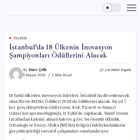
Skip
to
content
HABER
İstanbul’da 18 Ülkenin İnovasyon
Şampiyonları Ödüllerini Alacak
İstanbul’da
By
Emre Çelik
yorumlar kapalı
18
5 Mayıs 2026
2 Min Read
Ülkenin
İnovasyon
Şampiyonları
18 farklı ülkeden inovasyon liderleri, İstanbul’da düzenlenecek
Ödüllerini
olan Stevie MENA Ödülleri 2026’da ödüllerini alacak. Bu yıl 7.
Alacak
için
kez gerçekleştirilen ödül töreni, RAK Ticaret ve Sanayi
Odası’nın sponsorluğunda, 11 Eylül’de yapılacak. Yusuf Arslan
tarafından kaleme alınan habere göre, bu önemli etkinlik,
Ortadoğu ve Kuzey Afrika (MENA) Bölgesi’ndeki kurumların
gerçekleştirdiği inovatif çalışmaları onurlandırıyor.