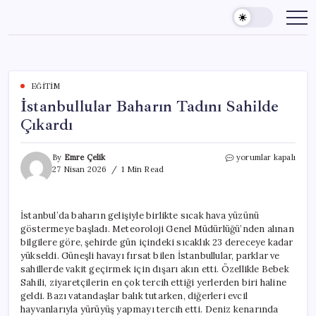
Skip
to
content
EĞITIM
İstanbullular Baharın Tadını Sahilde
Çıkardı
İstanbullular
By
Emre Çelik
yorumlar kapalı
Baharın
27 Nisan 2026
1 Min Read
Tadını
Sahilde
Çıkardı
İstanbul’da baharın gelişiyle birlikte sıcak hava yüzünü
için
göstermeye başladı. Meteoroloji Genel Müdürlüğü’nden alınan
bilgilere göre, şehirde gün içindeki sıcaklık 23 dereceye kadar
yükseldi. Güneşli havayı fırsat bilen İstanbullular, parklar ve
sahillerde vakit geçirmek için dışarı akın etti. Özellikle Bebek
Sahili, ziyaretçilerin en çok tercih ettiği yerlerden biri haline
geldi. Bazı vatandaşlar balık tutarken, diğerleri evcil
hayvanlarıyla yürüyüş yapmayı tercih etti. Deniz kenarında