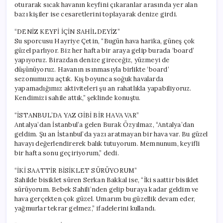
oturarak sıcak havanın keyfini çıkaranlar arasında yer alan
bazı kişiler ise cesaretlerini toplayarak denize girdi.
“DENİZ KEYFİ İÇİN SAHİLDEYİZ”
Su sporcusu Hayriye Çetin, “Bugün hava harika, güneş çok
güzel parlıyor. Biz her hafta bir araya gelip burada ‘board’
yapıyoruz. Birazdan denize gireceğiz, yüzmeyi de
düşünüyoruz. Havanın ısınmasıyla birlikte ‘board’
sezonumuzu açtık. Kış boyunca soğuk havalarda
yapamadığımız aktiviteleri şu an rahatlıkla yapabiliyoruz.
Kendimizi sahile attık,” şeklinde konuştu.
“İSTANBUL’DA YAZ GİBİ BİR HAVA VAR”
Antalya’dan İstanbul’a gelen Burak Özyılmaz, “Antalya’dan
geldim. Şu an İstanbul’da yazı aratmayan bir hava var. Bu güzel
havayı değerlendirerek balık tutuyorum. Memnunum, keyifli
bir hafta sonu geçiriyorum,” dedi.
“İKİ SAATTİR BİSİKLET SÜRÜYORUM”
Sahilde bisiklet süren Serkan Bakkal ise, “İki saattir bisiklet
sürüyorum. Bebek Sahili’nden gelip buraya kadar geldim ve
hava gerçekten çok güzel. Umarım bu güzellik devam eder,
yağmurlar tekrar gelmez,” ifadelerini kullandı.