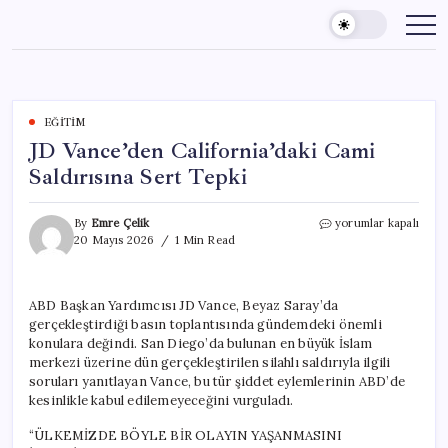
Skip
to
content
EĞITIM
JD Vance’den California’daki Cami
Saldırısına Sert Tepki
JD
By
Emre Çelik
yorumlar kapalı
Vance’den
20 Mayıs 2026
1 Min Read
California’daki
Cami
Saldırısına
ABD Başkan Yardımcısı JD Vance, Beyaz Saray’da
Sert
gerçekleştirdiği basın toplantısında gündemdeki önemli
Tepki
için
konulara değindi. San Diego’da bulunan en büyük İslam
merkezi üzerine dün gerçekleştirilen silahlı saldırıyla ilgili
soruları yanıtlayan Vance, bu tür şiddet eylemlerinin ABD’de
kesinlikle kabul edilemeyeceğini vurguladı.
“ÜLKEMİZDE BÖYLE BİR OLAYIN YAŞANMASINI