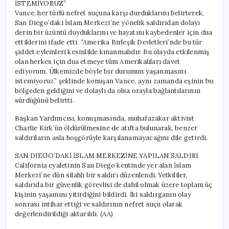
İSTEMİYORUZ”
Vance, her türlü nefret suçuna karşı durduklarını belirterek,
San Diego’daki İslam Merkezi’ne yönelik saldırıdan dolayı
derin bir üzüntü duyduklarını ve hayatını kaybedenler için dua
ettiklerini ifade etti. “Amerika Birleşik Devletleri’nde bu tür
şiddet eylemleri kesinlikle kınanmalıdır. Bu olayda etkilenmiş
olan herkes için dua etmeye tüm Amerikalıları davet
ediyorum. Ülkemizde böyle bir durumun yaşanmasını
istemiyoruz.” şeklinde konuşan Vance, aynı zamanda eşinin bu
bölgeden geldiğini ve dolaylı da olsa orayla bağlantılarının
sürdüğünü belirtti.
Başkan Yardımcısı, konuşmasında, muhafazakar aktivist
Charlie Kirk’ün öldürülmesine de atıfta bulunarak, benzer
saldırıların asla hoşgörüyle karşılanamayacağını dile getirdi.
SAN DIEGO’DAKİ İSLAM MERKEZİNE YAPILAN SALDIRI
California eyaletinin San Diego kentinde yer alan İslam
Merkezi’ne dün silahlı bir saldırı düzenlendi. Yetkililer,
saldırıda bir güvenlik görevlisi de dahil olmak üzere toplam üç
kişinin yaşamını yitirdiğini bildirdi. İki saldırganın olay
sonrası intihar ettiği ve saldırının nefret suçu olarak
değerlendirildiği aktarıldı. (AA)