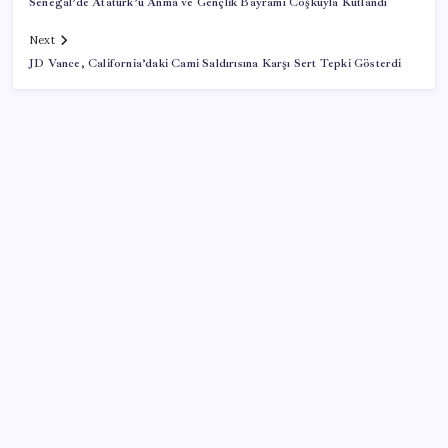
Senegal’de Atatürk’ü Anma ve Gençlik Bayramı Coşkuyla Kutlandı
Next
JD Vance, California’daki Cami Saldırısına Karşı Sert Tepki Gösterdi
SON YAZILAR
Microsoft’un Azure Linux Dağıtımı Windows’a Geldi
Deutsche Bank’tan altında ‘patlayıcı fiyat’ açıklaması:
Yıl sonu tahminleri belli oldu
Emeklinin beklediği zam farkı yolda: Ocak maaşı
zammı için 3 senaryo masada