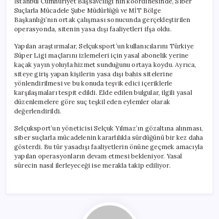
İstanbul Cumhuriyet Başsavcılığı’nın koordinesinde, Siber
Suçlarla Mücadele Şube Müdürlüğü ve MİT Bölge
Başkanlığı’nın ortak çalışması sonucunda gerçekleştirilen
operasyonda, sitenin yasa dışı faaliyetleri ifşa oldu.
Yapılan araştırmalar, Selçuksport’un kullanıcılarını Türkiye
Süper Ligi maçlarını izlemeleri için yasal abonelik yerine
kaçak yayın yoluyla hizmet sunduğunu ortaya koydu. Ayrıca,
siteye giriş yapan kişilerin yasa dışı bahis sitelerine
yönlendirilmesi ve bu konuda teşvik edici içeriklerle
karşılaşmaları tespit edildi. Elde edilen bulgular, ilgili yasal
düzenlemelere göre suç teşkil eden eylemler olarak
değerlendirildi.
Selçuksport’un yöneticisi Selçuk Yılmaz’ın gözaltına alınması,
siber suçlarla mücadelenin kararlılıkla sürdüğünü bir kez daha
gösterdi. Bu tür yasadışı faaliyetlerin önüne geçmek amacıyla
yapılan operasyonların devam etmesi bekleniyor. Yasal
sürecin nasıl ilerleyeceği ise merakla takip ediliyor.