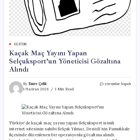
EĞITIM
Kaçak Maç Yayını Yapan
Selçuksport’un Yöneticisi Gözaltına
Alındı
Kaçak
By
Emre Çelik
yorumlar kapalı
Maç
1 Haziran 2026
1 Min Read
Yayını
Yapan
Selçuksport’un
Yöneticisi
Gözaltına
Alındı
Türkiye’de kaçak maç yayını yapan Selçuksport isimli
için
internet sitesinin sahibi Selçuk Yılmaz, Denizli’nin Pamukkale
ilçesinde düzenlenen bir operasyonla gözaltına alındı.