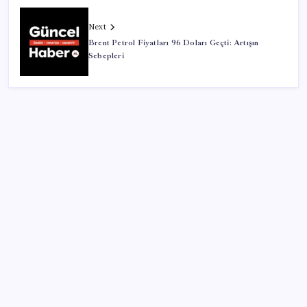
Next
Brent Petrol Fiyatları 96 Doları Geçti: Artışın
Sebepleri
SON YAZILAR
Bellek Pazarında Yeni Dönem: HP ve Asus Çinli
Tedarikçilere Geçiyor
OpenAI’ın gizemli cihazı şekilleniyor: Hokey diski
kadar, fiyatı 400 dolar