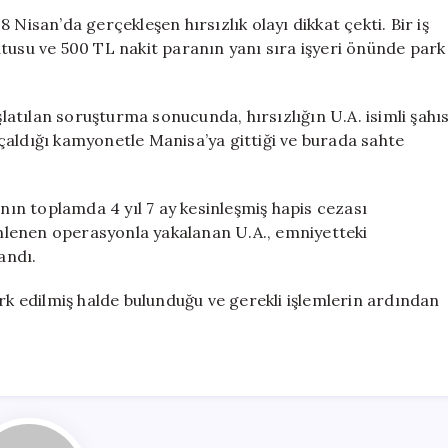
Yakalandı:
Nisan’da gerçekleşen hırsızlık olayı dikkat çekti. Bir iş
Sahte
tusu ve 500 TL nakit paranın yanı sıra işyeri önünde park
Kimlik
İle
Giriş
şlatılan soruşturma sonucunda, hırsızlığın U.A. isimli şahı
Yapmış
n çaldığı kamyonetle Manisa’ya gittiği ve burada sahte
için
’nın toplamda 4 yıl 7 ay kesinleşmiş hapis cezası
nlenen operasyonla yakalanan U.A., emniyetteki
andı.
erk edilmiş halde bulunduğu ve gerekli işlemlerin ardından