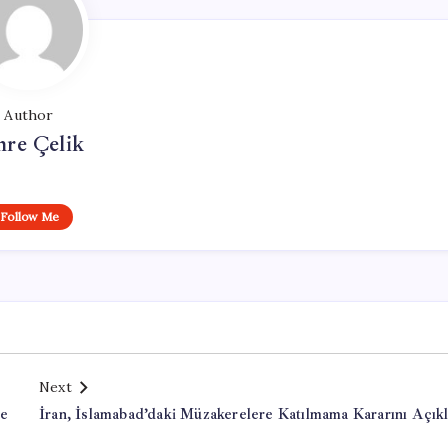
Author
re Çelik
Follow Me
Next
ne
İran, İslamabad’daki Müzakerelere Katılmama Kararını Açık