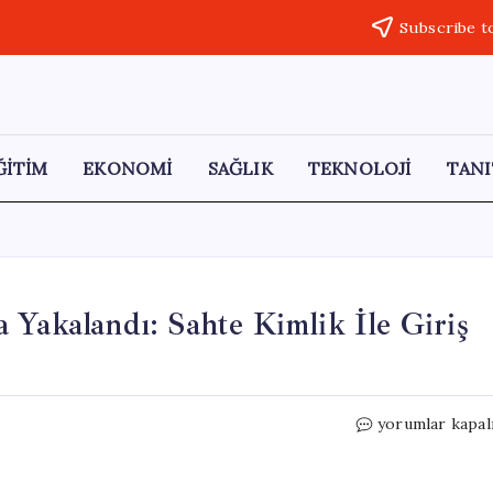
Subscribe t
ĞİTİM
EKONOMİ
SAĞLIK
TEKNOLOJİ
TANI
 Yakalandı: Sahte Kimlik İle Giriş
Kamyonet
yorumlar kapal
Hırsızı
Otel
Odasında