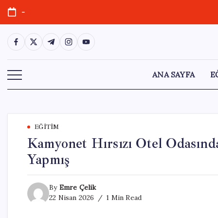
Skip
-
to
content
https://www.facebook.com/
https://twitter.com/
https://t.me/
https://www.instagram.com/
https://youtube.com/
ANA SAYFA
E
EĞITIM
Kamyonet Hırsızı Otel Odasında
Yapmış
By
Emre Çelik
22 Nisan 2026
1 Min Read