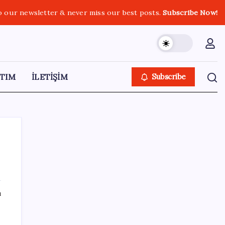
o our newsletter & never miss our best posts.
Subscribe Now!
TIM
İLETİŞİM
Subscribe
SON YAZILAR
ı
Microsoft’un Azure Linux Dağıtımı
Windows’a Geldi