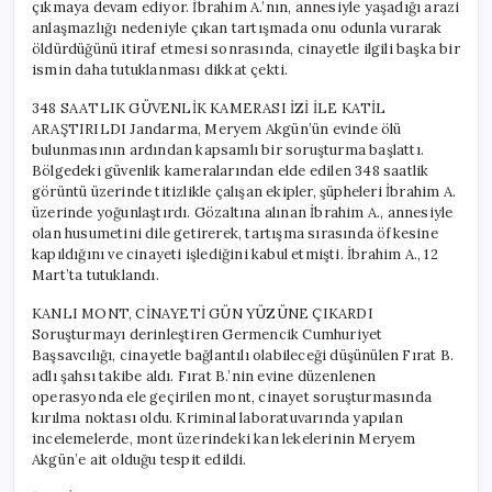
çıkmaya devam ediyor. İbrahim A.’nın, annesiyle yaşadığı arazi
anlaşmazlığı nedeniyle çıkan tartışmada onu odunla vurarak
öldürdüğünü itiraf etmesi sonrasında, cinayetle ilgili başka bir
ismin daha tutuklanması dikkat çekti.
348 SAATLIK GÜVENLİK KAMERASI İZİ İLE KATİL
ARAŞTIRILDI Jandarma, Meryem Akgün’ün evinde ölü
bulunmasının ardından kapsamlı bir soruşturma başlattı.
Bölgedeki güvenlik kameralarından elde edilen 348 saatlik
görüntü üzerinde titizlikle çalışan ekipler, şüpheleri İbrahim A.
üzerinde yoğunlaştırdı. Gözaltına alınan İbrahim A., annesiyle
olan husumetini dile getirerek, tartışma sırasında öfkesine
kapıldığını ve cinayeti işlediğini kabul etmişti. İbrahim A., 12
Mart’ta tutuklandı.
KANLI MONT, CİNAYETİ GÜN YÜZÜNE ÇIKARDI
Soruşturmayı derinleştiren Germencik Cumhuriyet
Başsavcılığı, cinayetle bağlantılı olabileceği düşünülen Fırat B.
adlı şahsı takibe aldı. Fırat B.’nin evine düzenlenen
operasyonda ele geçirilen mont, cinayet soruşturmasında
kırılma noktası oldu. Kriminal laboratuvarında yapılan
incelemelerde, mont üzerindeki kan lekelerinin Meryem
Akgün’e ait olduğu tespit edildi.