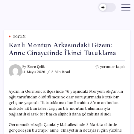
Skip
to
content
EĞITIM
Kanlı Montun Arkasındaki Gizem:
Anne Cinayetinde İkinci Tutuklama
Kanlı
By
Emre Çelik
yorumlar kapalı
Montun
14 Mayıs 2026
2 Min Read
Arkasındaki
Gizem:
Anne
Aydın’ın Germencik ilçesinde 76 yaşındaki Meryem Akgün’ün
Cinayetinde
oğlu tarafından öldürülmesine dair soruşturmada kritik bir
İkinci
Tutuklama
gelişme yaşandı. İlk tutuklama olan İbrahim A.’nın ardından,
için
maktule ait kan izleri taşıyan bir montun bulunmasıyla
bağlantılı olarak bir başka şüpheli daha gözaltına alındı.
Germencik’e bağlı Çamköy Mahallesi’nde 8 Mart tarihinde
gerçekleşen bu trajik ‘anne’ cinayetinin detayları gün yüzüne