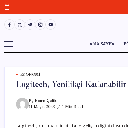
Skip
-
to
content
https://www.facebook.com/
https://twitter.com/
https://t.me/
https://www.instagram.com/
https://youtube.com/
ANA SAYFA
E
EKONOMI
Logitech, Yenilikçi Katlanabili
By
Emre Çelik
11 Mayıs 2026
1 Min Read
Logitech, katlanabilir bir fare geliştirdiğini duyu