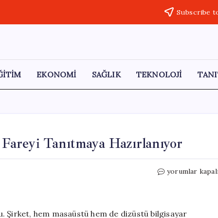
Subscribe t
ĞİTİM
EKONOMİ
SAĞLIK
TEKNOLOJİ
TANI
r Fareyi Tanıtmaya Hazırlanıyor
Logitech,
yorumlar kapal
Yenilikçi
Katlanabilir
Fareyi
Tanıtmaya
rdu. Şirket, hem masaüstü hem de dizüstü bilgisayar