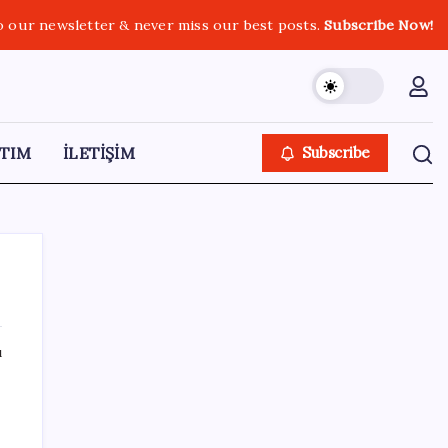
o our newsletter & never miss our best posts.
Subscribe Now!
TIM
İLETİŞİM
Subscribe
ı
SON YAZILAR
OpenAI’ın gizemli cihazı şekilleniyor: Hokey
diski kadar, fiyatı 400 dolar