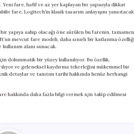
Hazırlanıyor
. Yeni fare, hafif ve az yer kaplayan bir yapısıyla dikkat
için
ilir fare, Logitech’in klasik tasarım anlayışını yansıtacak
ir yapıya sahip olacağı öne sürülen bu farenin, tamame
t’un mevcut fare modeli, daha sınırlı bir katlanma özelliğ
r kullanım alanı sunacak.
çin dokunmatik bir yüzey kullanılıyor. Bu özellik,
rılıyor ve geleneksel kaydırma tekerleğini mükemmel bir
i teknik detaylar ve tanıtım tarihi hakkında henüz herhangi
fare hakkında daha fazla bilgi vermek için takip edilmesi