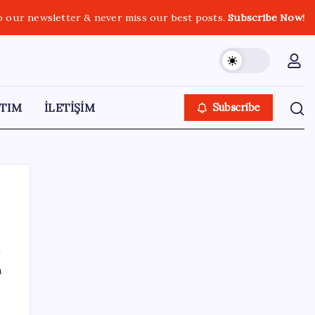
o our newsletter & never miss our best posts.
Subscribe Now!
TIM
İLETİŞİM
Subscribe
SON YAZILAR
ı
Bellek Pazarında Yeni Dönem: HP ve Asus
Çinli Tedarikçilere Geçiyor