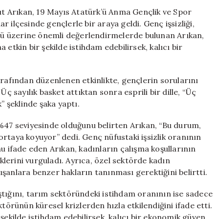
ve
t Arıkan, 19 Mayıs Atatürk’ü Anma Gençlik ve Spor
Sanayi
 ilçesinde gençlerle bir araya geldi. Genç işsizliği,
Alanında
törü üzerine önemli değerlendirmelerde bulunan Arıkan,
İstihdam
etkin bir şekilde istihdam edebilirsek, kalıcı bir
Ederek
Ekonomik
İstikrarı
arafından düzenlenen etkinlikte, gençlerin sorularını
Sağlayabiliriz
Üç sayılık basket attıktan sonra esprili bir dille, “Üç
için
” şeklinde şaka yaptı.
 %47 seviyesinde olduğunu belirten Arıkan, “Bu durum,
rtaya koyuyor” dedi. Genç nüfustaki işsizlik oranının
nu ifade eden Arıkan, kadınların çalışma koşullarının
iklerini vurguladı. Ayrıca, özel sektörde kadın
şanlara benzer hakların tanınması gerektiğini belirtti.
ştığını, tarım sektöründeki istihdam oranının ise sadece
törünün küresel krizlerden hızla etkilendiğini ifade etti.
şekilde istihdam edebilirsek, kalıcı bir ekonomik güven