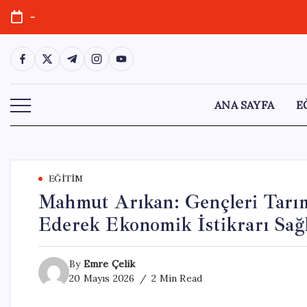
Skip
-
to
content
https://www.facebook.com/
https://twitter.com/
https://t.me/
https://www.instagram.com/
https://youtube.com/
ANA SAYFA
E
EĞITIM
Mahmut Arıkan: Gençleri Tarım
Ederek Ekonomik İstikrarı Sağla
By
Emre Çelik
20 Mayıs 2026
2 Min Read