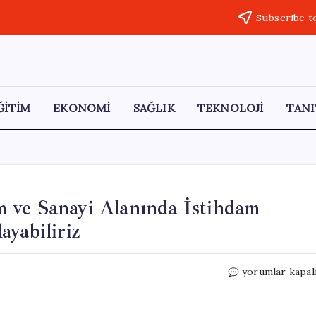
Subscribe t
ĞİTİM
EKONOMİ
SAĞLIK
TEKNOLOJİ
TANI
 ve Sanayi Alanında İstihdam
yabiliriz
Mahmut
yorumlar kapal
Arıkan:
Gençleri
Tarım