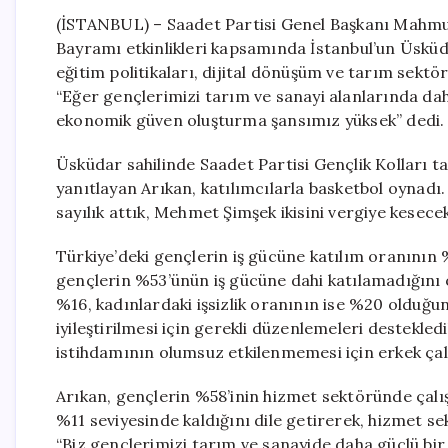
(İSTANBUL) – Saadet Partisi Genel Başkanı Mahmu
Bayramı etkinlikleri kapsamında İstanbul’un Üsküdar
eğitim politikaları, dijital dönüşüm ve tarım sek
“Eğer gençlerimizi tarım ve sanayi alanlarında daha 
ekonomik güven oluşturma şansımız yüksek” dedi.
Üsküdar sahilinde Saadet Partisi Gençlik Kolları t
yanıtlayan Arıkan, katılımcılarla basketbol oynadı. 
sayılık attık, Mehmet Şimşek ikisini vergiye kesecek
Türkiye’deki gençlerin iş gücüne katılım oranının
gençlerin %53’ünün iş gücüne dahi katılamadığını o
%16, kadınlardaki işsizlik oranının ise %20 olduğu
iyileştirilmesi için gerekli düzenlemeleri destekled
istihdamının olumsuz etkilenmemesi için erkek çalı
Arıkan, gençlerin %58’inin hizmet sektöründe çalı
%11 seviyesinde kaldığını dile getirerek, hizmet sek
“Biz gençlerimizi tarım ve sanayide daha güçlü bir 