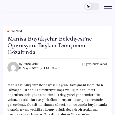
Skip
to
content
EĞITIM
Manisa Büyükşehir Belediyesi’ne
Operasyon: Başkan Danışmanı
Gözaltında
Manisa
By
Emre Çelik
yorumlar kapalı
Büyükşehir
12 Mayıs 2026
1 Min Read
Belediyesi’ne
Operasyon:
Başkan
Manisa Büyükşehir Belediyesi Başkan Danışmanı Demirhan
Danışmanı
Gözaçan, İstanbul Cumhuriyet Başsavcılığı’nın talimatı
Gözaltında
için
doğrultusunda gözaltına alındı. Olay, yerel yönetimlerdeki
yolsuzluk iddiaları ve yürütülen soruşturmalar çerçevesinde
gerçekleşti. Gözaltına alınma süreci, kamuoyunda büyük yankı
uyandırırken, yetkililer konuyla ilgili detaylı bir açıklama
yapmaya hazırlanıyor. Gözaltına alınan Gözaçan’ın,