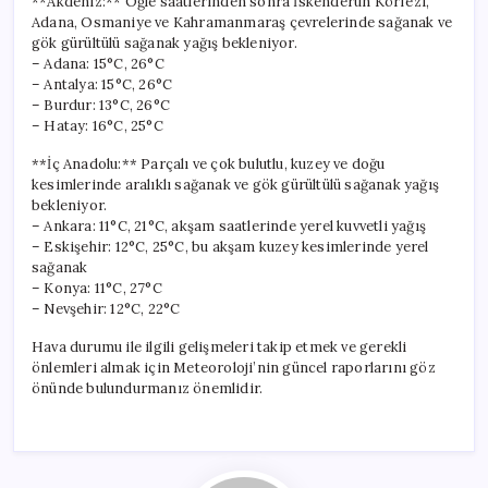
**Akdeniz:** Öğle saatlerinden sonra İskenderun Körfezi,
Adana, Osmaniye ve Kahramanmaraş çevrelerinde sağanak ve
gök gürültülü sağanak yağış bekleniyor.
– Adana: 15°C, 26°C
– Antalya: 15°C, 26°C
– Burdur: 13°C, 26°C
– Hatay: 16°C, 25°C
**İç Anadolu:** Parçalı ve çok bulutlu, kuzey ve doğu
kesimlerinde aralıklı sağanak ve gök gürültülü sağanak yağış
bekleniyor.
– Ankara: 11°C, 21°C, akşam saatlerinde yerel kuvvetli yağış
– Eskişehir: 12°C, 25°C, bu akşam kuzey kesimlerinde yerel
sağanak
– Konya: 11°C, 27°C
– Nevşehir: 12°C, 22°C
Hava durumu ile ilgili gelişmeleri takip etmek ve gerekli
önlemleri almak için Meteoroloji’nin güncel raporlarını göz
önünde bulundurmanız önemlidir.