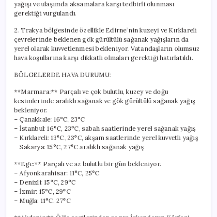
yağışı ve ulaşımda aksamalara karşı tedbirli olunması
gerektiği vurgulandı.
2. Trakya bölgesinde özellikle Edirne’nin kuzeyi ve Kırklareli
çevrelerinde beklenen gök gürültülü sağanak yağışların da
yerel olarak kuvvetlenmesi bekleniyor. Vatandaşların olumsuz
hava koşullarına karşı dikkatli olmaları gerektiği hatırlatıldı.
BÖLGELERDE HAVA DURUMU:
**Marmara:** Parçalı ve çok bulutlu, kuzey ve doğu
kesimlerinde aralıklı sağanak ve gök gürültülü sağanak yağış
bekleniyor.
– Çanakkale: 16°C, 23°C
– İstanbul: 16°C, 23°C, sabah saatlerinde yerel sağanak yağış
– Kırklareli: 13°C, 23°C, akşam saatlerinde yerel kuvvetli yağış
– Sakarya: 15°C, 27°C aralıklı sağanak yağış
**Ege:** Parçalı ve az bulutlu bir gün bekleniyor.
– Afyonkarahisar: 11°C, 25°C
– Denizli: 15°C, 29°C
– İzmir: 15°C, 29°C
– Muğla: 11°C, 27°C