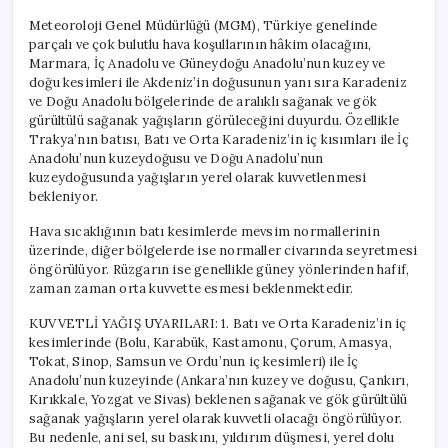
Meteoroloji Genel Müdürlüğü (MGM), Türkiye genelinde
parçalı ve çok bulutlu hava koşullarının hâkim olacağını,
Marmara, İç Anadolu ve Güneydoğu Anadolu’nun kuzey ve
doğu kesimleri ile Akdeniz’in doğusunun yanı sıra Karadeniz
ve Doğu Anadolu bölgelerinde de aralıklı sağanak ve gök
gürültülü sağanak yağışların görüleceğini duyurdu. Özellikle
Trakya’nın batısı, Batı ve Orta Karadeniz’in iç kısımları ile İç
Anadolu’nun kuzeydoğusu ve Doğu Anadolu’nun
kuzeydoğusunda yağışların yerel olarak kuvvetlenmesi
bekleniyor.
Hava sıcaklığının batı kesimlerde mevsim normallerinin
üzerinde, diğer bölgelerde ise normaller civarında seyretmesi
öngörülüyor. Rüzgarın ise genellikle güney yönlerinden hafif,
zaman zaman orta kuvvette esmesi beklenmektedir.
KUVVETLİ YAĞIŞ UYARILARI: 1. Batı ve Orta Karadeniz’in iç
kesimlerinde (Bolu, Karabük, Kastamonu, Çorum, Amasya,
Tokat, Sinop, Samsun ve Ordu’nun iç kesimleri) ile İç
Anadolu’nun kuzeyinde (Ankara’nın kuzey ve doğusu, Çankırı,
Kırıkkale, Yozgat ve Sivas) beklenen sağanak ve gök gürültülü
sağanak yağışların yerel olarak kuvvetli olacağı öngörülüyor.
Bu nedenle, ani sel, su baskını, yıldırım düşmesi, yerel dolu