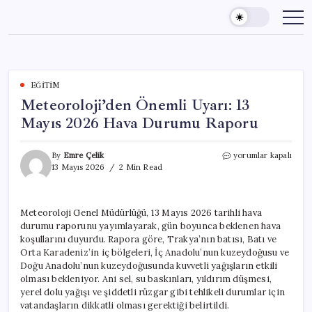
Skip
to
content
EĞITIM
Meteoroloji’den Önemli Uyarı: 13
Mayıs 2026 Hava Durumu Raporu
Meteoroloji’den
By
Emre Çelik
yorumlar kapalı
Önemli
13 Mayıs 2026
2 Min Read
Uyarı:
13
Mayıs
Meteoroloji Genel Müdürlüğü, 13 Mayıs 2026 tarihli hava
2026
durumu raporunu yayımlayarak, gün boyunca beklenen hava
Hava
Durumu
koşullarını duyurdu. Rapora göre, Trakya’nın batısı, Batı ve
Raporu
Orta Karadeniz’in iç bölgeleri, İç Anadolu’nun kuzeydoğusu ve
için
Doğu Anadolu’nun kuzeydoğusunda kuvvetli yağışların etkili
olması bekleniyor. Ani sel, su baskınları, yıldırım düşmesi,
yerel dolu yağışı ve şiddetli rüzgar gibi tehlikeli durumlar için
vatandaşların dikkatli olması gerektiği belirtildi.