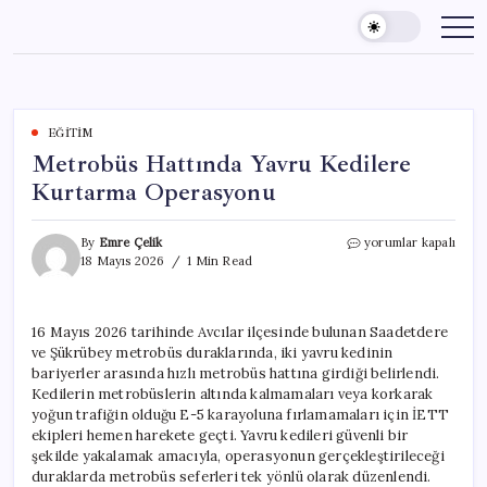
Skip
to
content
EĞITIM
Metrobüs Hattında Yavru Kedilere
Kurtarma Operasyonu
Metrobüs
By
Emre Çelik
yorumlar kapalı
Hattında
18 Mayıs 2026
1 Min Read
Yavru
Kedilere
Kurtarma
16 Mayıs 2026 tarihinde Avcılar ilçesinde bulunan Saadetdere
Operasyonu
ve Şükrübey metrobüs duraklarında, iki yavru kedinin
için
bariyerler arasında hızlı metrobüs hattına girdiği belirlendi.
Kedilerin metrobüslerin altında kalmamaları veya korkarak
yoğun trafiğin olduğu E-5 karayoluna fırlamamaları için İETT
ekipleri hemen harekete geçti. Yavru kedileri güvenli bir
şekilde yakalamak amacıyla, operasyonun gerçekleştirileceği
duraklarda metrobüs seferleri tek yönlü olarak düzenlendi.