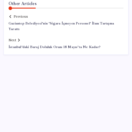
Other Articles
Previous
Gaziantep Belediyesi’nin ‘Sigara İçmeyen Personel’ İlanı Tartışma
Yarattı
Next
İstanbul’daki Baraj Doluluk Oranı 18 Mayıs’ta Ne Kadar?
SON YAZILAR
İçeride TMO desteği, dışarıda ‘Karadeniz’ krizi fiyatı