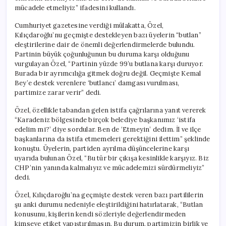
mücadele etmeliyiz” ifadesini kullandı.
Cumhuriyet gazetesine verdiği mülakatta, Özel,
Kılıçdaroğlu’nu geçmişte destekleyen bazı üyelerin “butlan”
eleştirilerine dair de önemli değerlendirmelerde bulundu.
Partinin büyük çoğunluğunun bu duruma karşı olduğunu
vurgulayan Özel, “Partinin yüzde 99’u butlana karşı duruyor.
Burada bir ayrımcılığa gitmek doğru değil. Geçmişte Kemal
Bey’e destek verenlere ‘butlancı’ damgası vurulması,
partimize zarar verir” dedi.
Özel, özellikle tabandan gelen istifa çağrılarına yanıt vererek
“Karadeniz bölgesinde birçok belediye başkanımız ‘istifa
edelim mi?’ diye sordular. Ben de ‘Etmeyin’ dedim. İl ve ilçe
başkanlarına da istifa etmemeleri gerektiğini ilettim” şeklinde
konuştu. Üyelerin, partiden ayrılma düşüncelerine karşı
uyarıda bulunan Özel, “Bu tür bir çıkışa kesinlikle karşıyız. Biz
CHP’nin yanında kalmalıyız ve mücadelemizi sürdürmeliyiz”
dedi.
Özel, Kılıçdaroğlu’na geçmişte destek veren bazı partililerin
şu anki durumu nedeniyle eleştirildiğini hatırlatarak, “Butlan
konusunu, kişilerin kendi sözleriyle değerlendirmeden
kimseye etiket yapıştırılmasın. Bu durum, partimizin birlik ve