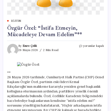
EĞITIM
Özgür Özel: “İstifa Etmeyin,
Mücadeleye Devam Edelim”**
Özgür
By
Emre Çelik
yorumlar kapalı
Özel:
26 Mayıs 2026
2 Min Read
“İstifa
Etmeyin,
Mücadeleye
Devam
Edelim”**
**
için
26 Mayıs 2026 tarihinde, Cumhuriyet Halk Partisi (CHP) Genel
Başkanı Özgür Özel, partinin eski lideri Kemal
Kılıçdaroğlu’nun mahkeme kararıyla yeniden genel başkanlık
koltuğuna oturmasının ardından, partililere yönelik önemli
açıklamalarda bulundu. Özel, özellikle Karadeniz bölgesindeki
bazı belediye başkanlarının kendisine “istifa edelim mi?”
sorusunu yönelttiğini hatırlatarak, “Hiçbir arkadaşımın istifa
etmesini istemiyorum. Biz CHP’de kalmalı ve burada birlikte