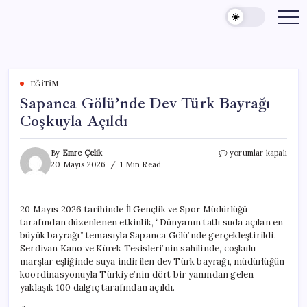
Skip
to
content
EĞITIM
Sapanca Gölü’nde Dev Türk Bayrağı
Coşkuyla Açıldı
Sapanca
By
Emre Çelik
yorumlar kapalı
Gölü’nde
20 Mayıs 2026
1 Min Read
Dev
Türk
Bayrağı
20 Mayıs 2026 tarihinde İl Gençlik ve Spor Müdürlüğü
Coşkuyla
tarafından düzenlenen etkinlik, “Dünyanın tatlı suda açılan en
Açıldı
için
büyük bayrağı” temasıyla Sapanca Gölü’nde gerçekleştirildi.
Serdivan Kano ve Kürek Tesisleri’nin sahilinde, coşkulu
marşlar eşliğinde suya indirilen dev Türk bayrağı, müdürlüğün
koordinasyonuyla Türkiye’nin dört bir yanından gelen
yaklaşık 100 dalgıç tarafından açıldı.