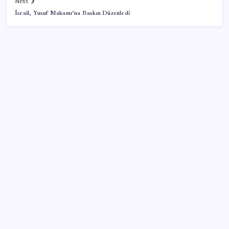
Next
İsrail, Yusuf Makamı’na Baskın Düzenledi
SON YAZILAR
Microsoft’un Azure Linux Dağıtımı Windows’a Geldi
Deutsche Bank’tan altında ‘patlayıcı fiyat’ açıklaması:
Yıl sonu tahminleri belli oldu
Emeklinin beklediği zam farkı yolda: Ocak maaşı
zammı için 3 senaryo masada
Madenciler Meclis’e yürüyor