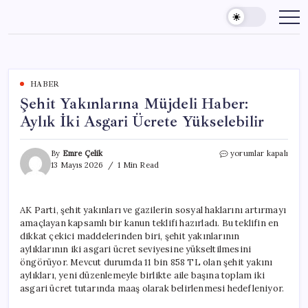
Skip
to
content
HABER
Şehit Yakınlarına Müjdeli Haber:
Aylık İki Asgari Ücrete Yükselebilir
Şehit
By
Emre Çelik
yorumlar kapalı
Yakınlarına
13 Mayıs 2026
1 Min Read
Müjdeli
Haber:
Aylık
AK Parti, şehit yakınları ve gazilerin sosyal haklarını artırmayı
İki
amaçlayan kapsamlı bir kanun teklifi hazırladı. Bu teklifin en
Asgari
Ücrete
dikkat çekici maddelerinden biri, şehit yakınlarının
Yükselebilir
aylıklarının iki asgari ücret seviyesine yükseltilmesini
için
öngörüyor. Mevcut durumda 11 bin 858 TL olan şehit yakını
aylıkları, yeni düzenlemeyle birlikte aile başına toplam iki
asgari ücret tutarında maaş olarak belirlenmesi hedefleniyor.