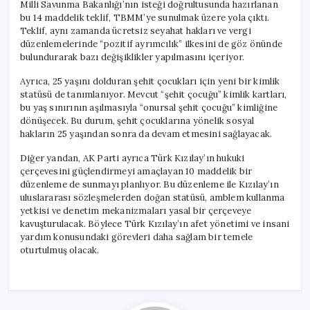
Milli Savunma Bakanlığı’nın isteği doğrultusunda hazırlanan
bu 14 maddelik teklif, TBMM’ye sunulmak üzere yola çıktı.
Teklif, aynı zamanda ücretsiz seyahat hakları ve vergi
düzenlemelerinde “pozitif ayrımcılık” ilkesini de göz önünde
bulundurarak bazı değişiklikler yapılmasını içeriyor.
Ayrıca, 25 yaşını dolduran şehit çocukları için yeni bir kimlik
statüsü de tanımlanıyor. Mevcut “şehit çocuğu” kimlik kartları,
bu yaş sınırının aşılmasıyla “onursal şehit çocuğu” kimliğine
dönüşecek. Bu durum, şehit çocuklarına yönelik sosyal
hakların 25 yaşından sonra da devam etmesini sağlayacak.
Diğer yandan, AK Parti ayrıca Türk Kızılay’ın hukuki
çerçevesini güçlendirmeyi amaçlayan 10 maddelik bir
düzenleme de sunmayı planlıyor. Bu düzenleme ile Kızılay’ın
uluslararası sözleşmelerden doğan statüsü, amblem kullanma
yetkisi ve denetim mekanizmaları yasal bir çerçeveye
kavuşturulacak. Böylece Türk Kızılay’ın afet yönetimi ve insani
yardım konusundaki görevleri daha sağlam bir temele
oturtulmuş olacak.