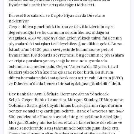
fiyatlarında tarihi bir artış olacağını iddia etti.
Küresel Borsalarda ve Kripto Piyasalarda Düzeltme
Bekleniyor
Geçer, dünya genelindeki borsa ve tahvil faizlerinin aşırı
değerlendiğini ve bu durumun sürdürülemez olduğunu
vurguladı. ABD ve Japonya’dan gelen yüksek tahvil faizlerinin
piyasalardaki satışları tetikleyebileceğine dikkat çekti. Borsa
İstanbul’un 14.100 puan seviyesinde bulunması ve petrol
fiyatlarının 108 dolarda seyretmesi, bu gerilimin iç piyasalara
ve kripto paralara yansıyacağı konusunda uyarılarda
bulunmasına neden oldu. Geçer, “Amerika’da 30 yıllık tahvil
faizleri yüzde 5’in üzerine çıkarak rekor kırdı. Bu durum
dünya borsalarındaki satış baskısını artıracak. Bitcoin (BTC)
ve Ethereum’da da benzer bir satış dalgası görülebilir” dedi.
Dev Bankalar Aynı Görüşte: Sermaye Altına Yönelecek
Selçuk Geçer, Bank of America, Morgan Stanley, JPMorgan ve
Goldman Sachs gibi büyük finans kuruluşlarının raporlarının
benzer sonuçlar çıkardığını belirtti. Bank of America’nın S&P
500 endeksinde Haziran ayında bir geri çekilme beklediğini,
Morgan Stanley’nin ise küresel tahvil faizlerinde düzeltme ve
hisse senetlerinde satış tahmininde bulunduğunu ifade etti.
Geçer, bu durumun altın fiyatlarını nasıl etkileyeceğini şu