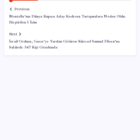
Previous
Montella’nın Dünya Kupası Aday Kadrosu Tartışmalara Neden Oldu:
Eleştirilen 5 İsim
Next
İsrail Ordusu, Gazze’ye Yardım Götüren Küresel Sumud Filosu’na
Saldırdı: 347 Kişi Gözaltında
SON YAZILAR
OpenAI’ın gizemli cihazı şekilleniyor: Hokey diski
kadar, fiyatı 400 dolar