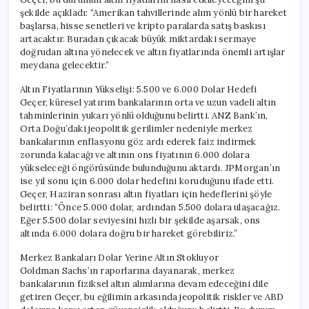
şekilde açıkladı: “Amerikan tahvillerinde alım yönlü bir hareket
başlarsa, hisse senetleri ve kripto paralarda satış baskısı
artacaktır. Buradan çıkacak büyük miktardaki sermaye
doğrudan altına yönelecek ve altın fiyatlarında önemli artışlar
meydana gelecektir.”
Altın Fiyatlarının Yükselişi: 5.500 ve 6.000 Dolar Hedefi
Geçer, küresel yatırım bankalarının orta ve uzun vadeli altın
tahminlerinin yukarı yönlü olduğunu belirtti. ANZ Bank’ın,
Orta Doğu’daki jeopolitik gerilimler nedeniyle merkez
bankalarının enflasyonu göz ardı ederek faiz indirmek
zorunda kalacağı ve altının ons fiyatının 6.000 dolara
yükseleceği öngörüsünde bulunduğunu aktardı. JPMorgan’ın
ise yıl sonu için 6.000 dolar hedefini koruduğunu ifade etti.
Geçer, Haziran sonrası altın fiyatları için hedeflerini şöyle
belirtti: “Önce 5.000 dolar, ardından 5.500 dolara ulaşacağız.
Eğer 5.500 dolar seviyesini hızlı bir şekilde aşarsak, ons
altında 6.000 dolara doğru bir hareket görebiliriz.”
Merkez Bankaları Dolar Yerine Altın Stokluyor
Goldman Sachs’ın raporlarına dayanarak, merkez
bankalarının fiziksel altın alımlarına devam edeceğini dile
getiren Geçer, bu eğilimin arkasında jeopolitik riskler ve ABD