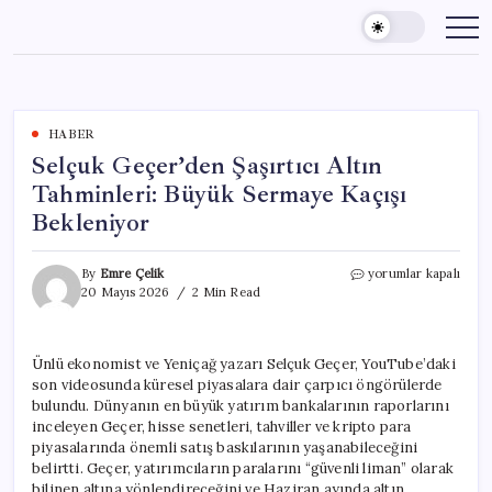
Skip
to
content
HABER
Selçuk Geçer’den Şaşırtıcı Altın
Tahminleri: Büyük Sermaye Kaçışı
Bekleniyor
Selçuk
By
Emre Çelik
yorumlar kapalı
Geçer’den
20 Mayıs 2026
2 Min Read
Şaşırtıcı
Altın
Tahminleri:
Ünlü ekonomist ve Yeniçağ yazarı Selçuk Geçer, YouTube’daki
Büyük
son videosunda küresel piyasalara dair çarpıcı öngörülerde
Sermaye
Kaçışı
bulundu. Dünyanın en büyük yatırım bankalarının raporlarını
Bekleniyor
inceleyen Geçer, hisse senetleri, tahviller ve kripto para
için
piyasalarında önemli satış baskılarının yaşanabileceğini
belirtti. Geçer, yatırımcıların paralarını “güvenli liman” olarak
bilinen altına yönlendireceğini ve Haziran ayında altın