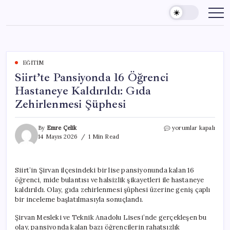
Skip
to
content
EĞITIM
Siirt’te Pansiyonda 16 Öğrenci
Hastaneye Kaldırıldı: Gıda
Zehirlenmesi Şüphesi
Siirt’te
By
Emre Çelik
yorumlar kapalı
Pansiyonda
14 Mayıs 2026
1 Min Read
16
Öğrenci
Hastaneye
Siirt’in Şirvan ilçesindeki bir lise pansiyonunda kalan 16
Kaldırıldı:
öğrenci, mide bulantısı ve halsizlik şikayetleri ile hastaneye
Gıda
Zehirlenmesi
kaldırıldı. Olay, gıda zehirlenmesi şüphesi üzerine geniş çaplı
Şüphesi
bir inceleme başlatılmasıyla sonuçlandı.
için
Şirvan Mesleki ve Teknik Anadolu Lisesi’nde gerçekleşen bu
olay, pansiyonda kalan bazı öğrencilerin rahatsızlık