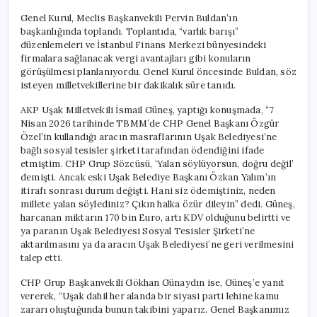
Genel Kurul, Meclis Başkanvekili Pervin Buldan’ın
başkanlığında toplandı. Toplantıda, “varlık barışı”
düzenlemeleri ve İstanbul Finans Merkezi bünyesindeki
firmalara sağlanacak vergi avantajları gibi konuların
görüşülmesi planlanıyordu. Genel Kurul öncesinde Buldan, söz
isteyen milletvekillerine bir dakikalık süre tanıdı.
AKP Uşak Milletvekili İsmail Güneş, yaptığı konuşmada, “7
Nisan 2026 tarihinde TBMM’de CHP Genel Başkanı Özgür
Özel’in kullandığı aracın masraflarının Uşak Belediyesi’ne
bağlı sosyal tesisler şirketi tarafından ödendiğini ifade
etmiştim. CHP Grup Sözcüsü, ‘Yalan söylüyorsun, doğru değil’
demişti. Ancak eski Uşak Belediye Başkanı Özkan Yalım’ın
itirafı sonrası durum değişti. Hani siz ödemiştiniz, neden
millete yalan söylediniz? Çıkın halka özür dileyin” dedi. Güneş,
harcanan miktarın 170 bin Euro, artı KDV olduğunu belirtti ve
ya paranın Uşak Belediyesi Sosyal Tesisler Şirketi’ne
aktarılmasını ya da aracın Uşak Belediyesi’ne geri verilmesini
talep etti.
CHP Grup Başkanvekili Gökhan Günaydın ise, Güneş’e yanıt
vererek, “Uşak dahil her alanda bir siyasi parti lehine kamu
zararı oluştuğunda bunun takibini yaparız. Genel Başkanımız