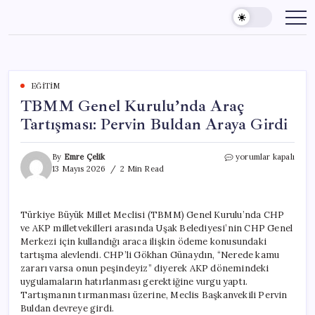
Skip
to
content
EĞITIM
TBMM Genel Kurulu’nda Araç
Tartışması: Pervin Buldan Araya Girdi
TBMM
By
Emre Çelik
yorumlar kapalı
Genel
13 Mayıs 2026
2 Min Read
Kurulu’nda
Araç
Tartışması:
Türkiye Büyük Millet Meclisi (TBMM) Genel Kurulu’nda CHP
Pervin
ve AKP milletvekilleri arasında Uşak Belediyesi’nin CHP Genel
Buldan
Araya
Merkezi için kullandığı araca ilişkin ödeme konusundaki
Girdi
tartışma alevlendi. CHP’li Gökhan Günaydın, “Nerede kamu
için
zararı varsa onun peşindeyiz” diyerek AKP dönemindeki
uygulamaların hatırlanması gerektiğine vurgu yaptı.
Tartışmanın tırmanması üzerine, Meclis Başkanvekili Pervin
Buldan devreye girdi.