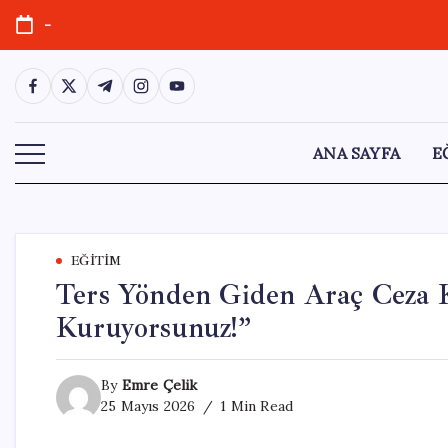
Skip
-
to
content
https://www.facebook.com/
https://twitter.com/
https://t.me/
https://www.instagram.com/
https://youtube.com/
ANA SAYFA
E
EĞITIM
Ters Yönden Giden Araç Ceza K
Kuruyorsunuz!”
By
Emre Çelik
25 Mayıs 2026
1 Min Read