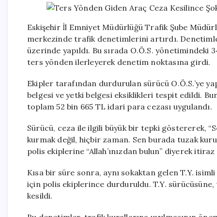
Eskişehir İl Emniyet Müdürlüğü Trafik Şube Müdürlü
merkezinde trafik denetimlerini artırdı. Denetim
üzerinde yapıldı. Bu sırada O.Ö.S. yönetimindeki 
ters yönden ilerleyerek denetim noktasına girdi.
Ekipler tarafından durdurulan sürücü O.Ö.S.’ye ya
belgesi ve yetki belgesi eksiklikleri tespit edildi.
toplam 52 bin 665 TL idari para cezası uygulandı.
Sürücü, ceza ile ilgili büyük bir tepki göstererek, 
kurmak değil, hiçbir zaman. Sen burada tuzak kur
polis ekiplerine “Allah’ınızdan bulun” diyerek itiraz 
Kısa bir süre sonra, aynı sokaktan gelen T.Y. isiml
için polis ekiplerince durduruldu. T.Y. sürücüsüne,
kesildi.