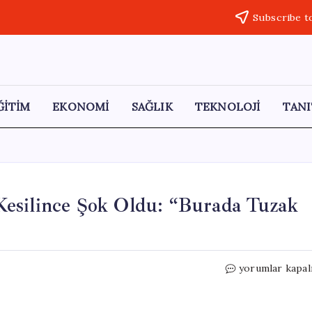
Subscribe t
ĞİTİM
EKONOMİ
SAĞLIK
TEKNOLOJİ
TANI
esilince Şok Oldu: “Burada Tuzak
Ters
yorumlar kapal
Yönden
Giden
Araç