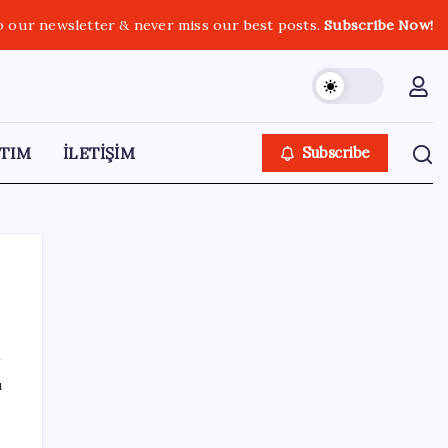
o our newsletter & never miss our best posts.
Subscribe Now!
TIM
İLETİŞİM
Subscribe
SON YAZILAR
ı
Deutsche Bank’tan altında ‘patlayıcı fiyat’
açıklaması: Yıl sonu tahminleri belli oldu