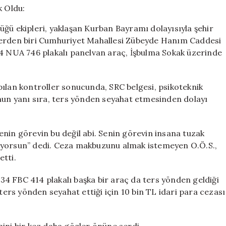
Ceza
Kesilince
ğü ekipleri, yaklaşan Kurban Bayramı dolayısıyla şehir
Şok
lerden biri Cumhuriyet Mahallesi Zübeyde Hanım Caddesi
Oldu:
34 NUA 746 plakalı panelvan araç, İşbulma Sokak üzerinde
“Burada
Tuzak
Kuruyorsunuz!
için
pılan kontroller sonucunda, SRC belgesi, psikoteknik
 Bunun yanı sıra, ters yönden seyahat etmesinden dolayı
“Senin görevin bu değil abi. Senin görevin insana tuzak
uyorsun” dedi. Ceza makbuzunu almak istemeyen O.Ö.S.,
etti.
i 34 FBC 414 plakalı başka bir araç da ters yönden geldiği
 ters yönden seyahat ettiği için 10 bin TL idari para cezası