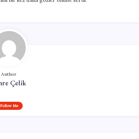
ini bir kez daha gözler önüne serdi.
Author
re Çelik
Follow Me