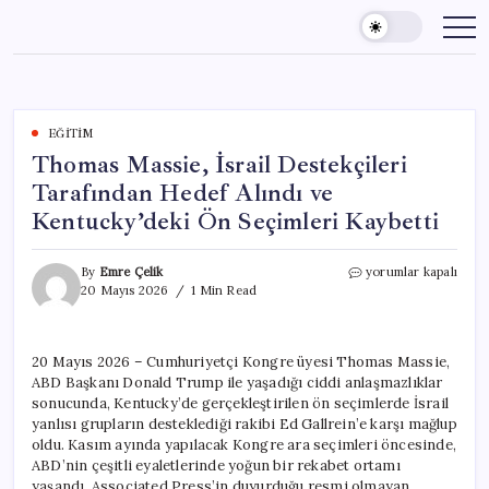
Skip
to
content
EĞITIM
Thomas Massie, İsrail Destekçileri
Tarafından Hedef Alındı ve
Kentucky’deki Ön Seçimleri Kaybetti
Thomas
By
Emre Çelik
yorumlar kapalı
Massie,
20 Mayıs 2026
1 Min Read
İsrail
Destekçileri
Tarafından
20 Mayıs 2026 – Cumhuriyetçi Kongre üyesi Thomas Massie,
Hedef
ABD Başkanı Donald Trump ile yaşadığı ciddi anlaşmazlıklar
Alındı
ve
sonucunda, Kentucky’de gerçekleştirilen ön seçimlerde İsrail
Kentucky’deki
yanlısı grupların desteklediği rakibi Ed Gallrein’e karşı mağlup
Ön
oldu. Kasım ayında yapılacak Kongre ara seçimleri öncesinde,
Seçimleri
ABD’nin çeşitli eyaletlerinde yoğun bir rekabet ortamı
Kaybetti
yaşandı. Associated Press’in duyurduğu resmi olmayan