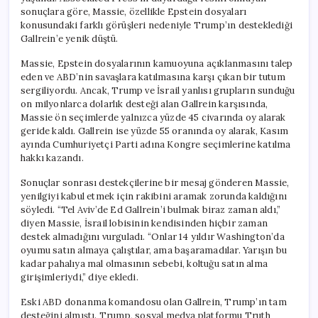
için
sonuçlara göre, Massie, özellikle Epstein dosyaları
konusundaki farklı görüşleri nedeniyle Trump’ın desteklediği
Gallrein’e yenik düştü.
Massie, Epstein dosyalarının kamuoyuna açıklanmasını talep
eden ve ABD’nin savaşlara katılmasına karşı çıkan bir tutum
sergiliyordu. Ancak, Trump ve İsrail yanlısı grupların sunduğu
on milyonlarca dolarlık desteği alan Gallrein karşısında,
Massie ön seçimlerde yalnızca yüzde 45 civarında oy alarak
geride kaldı. Gallrein ise yüzde 55 oranında oy alarak, Kasım
ayında Cumhuriyetçi Parti adına Kongre seçimlerine katılma
hakkı kazandı.
Sonuçlar sonrası destekçilerine bir mesaj gönderen Massie,
yenilgiyi kabul etmek için rakibini aramak zorunda kaldığını
söyledi. “Tel Aviv’de Ed Gallrein’i bulmak biraz zaman aldı,”
diyen Massie, İsrail lobisinin kendisinden hiçbir zaman
destek almadığını vurguladı. “Onlar 14 yıldır Washington’da
oyumu satın almaya çalıştılar, ama başaramadılar. Yarışın bu
kadar pahalıya mal olmasının sebebi, koltuğu satın alma
girişimleriydi,” diye ekledi.
Eski ABD donanma komandosu olan Gallrein, Trump’ın tam
desteğini almıştı. Trump, sosyal medya platformu Truth