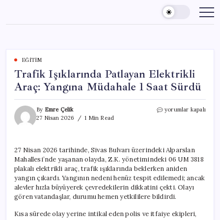
Skip
to
content
EĞITIM
Trafik Işıklarında Patlayan Elektrikli
Araç: Yangına Müdahale 1 Saat Sürdü
Trafik
By
Emre Çelik
yorumlar kapalı
Işıklarında
27 Nisan 2026
1 Min Read
Patlayan
Elektrikli
Araç:
27 Nisan 2026 tarihinde, Sivas Bulvarı üzerindeki Alparslan
Yangına
Mahallesi’nde yaşanan olayda, Z.K. yönetimindeki 06 UM 3818
Müdahale
1
plakalı elektrikli araç, trafik ışıklarında beklerken aniden
Saat
yangın çıkardı. Yangının nedeni henüz tespit edilemedi; ancak
Sürdü
alevler hızla büyüyerek çevredekilerin dikkatini çekti. Olayı
için
gören vatandaşlar, durumu hemen yetkililere bildirdi.
Kısa sürede olay yerine intikal eden polis ve itfaiye ekipleri,