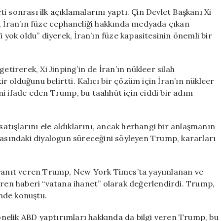
Açıklama
 sonrası ilk açıklamalarını yaptı. Çin Devlet Başkanı Xi
Yaptı:
, İran’ın füze cephaneliği hakkında medyada çıkan
“İran’ın
i yok oldu” diyerek, İran’ın füze kapasitesinin önemli bir
Füzelerinin
%80’i
Yok
irerek, Xi Jinping’in de İran’ın nükleer silah
Oldu”
 olduğunu belirtti. Kalıcı bir çözüm için İran’ın nükleer
için
i ifade eden Trump, bu taahhüt için ciddi bir adım
tışlarını ele aldıklarını, ancak herhangi bir anlaşmanın
rasındaki diyalogun süreceğini söyleyen Trump, kararları
a yanıt veren Trump, New York Times’ta yayımlanan ve
üren haberi “vatana ihanet” olarak değerlendirdi. Trump,
inde konuştu.
yönelik ABD yaptırımları hakkında da bilgi veren Trump, bu