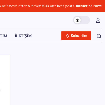
o our newsletter & never miss our best posts.
Subscribe Now!
TIM
İLETİŞİM
Subscribe
SON YAZILAR
ı
Deutsche Bank’tan altında ‘patlayıcı fiyat’
açıklaması: Yıl sonu tahminleri belli oldu