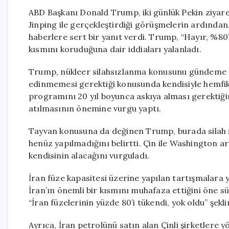
ABD Başkanı Donald Trump, iki günlük Pekin ziyareti
Jinping ile gerçekleştirdiği görüşmelerin ardından
haberlere sert bir yanıt verdi. Trump, “Hayır, %80’
kısmını koruduğuna dair iddiaları yalanladı.
Trump, nükleer silahsızlanma konusunu gündeme get
edinmemesi gerektiği konusunda kendisiyle hemfikir
programını 20 yıl boyunca askıya alması gerektiğin
atılmasının önemine vurgu yaptı.
Tayvan konusuna da değinen Trump, burada silah sa
henüz yapılmadığını belirtti. Çin ile Washington a
kendisinin alacağını vurguladı.
İran füze kapasitesi üzerine yapılan tartışmalar
İran’ın önemli bir kısmını muhafaza ettiğini öne s
“İran füzelerinin yüzde 80’i tükendi, yok oldu” şekl
Ayrıca, İran petrolünü satın alan Çinli şirketlere 