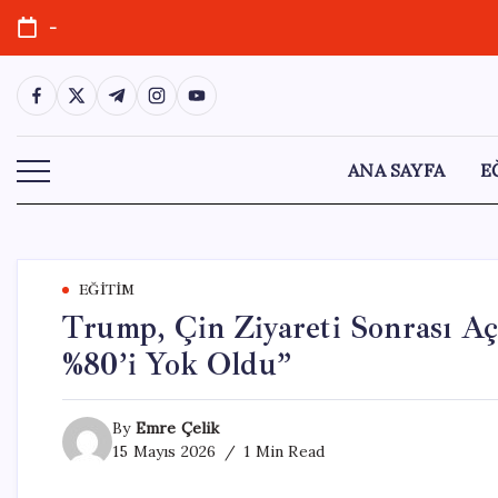
Skip
-
to
content
https://www.facebook.com/
https://twitter.com/
https://t.me/
https://www.instagram.com/
https://youtube.com/
ANA SAYFA
E
EĞITIM
Trump, Çin Ziyareti Sonrası Açı
%80’i Yok Oldu”
By
Emre Çelik
15 Mayıs 2026
1 Min Read