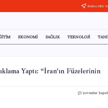
Subscribe t
ĞİTİM
EKONOMİ
SAĞLIK
TEKNOLOJİ
TANI
klama Yaptı: “İran’ın Füzelerinin
Trump,
yorumlar kapal
Çin
Ziyareti
Sonrası