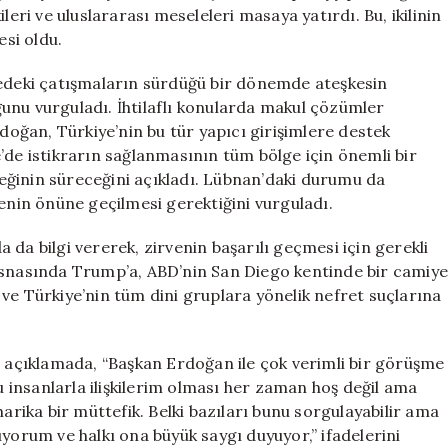
Geçtiğini
leri ve uluslararası meseleleri masaya yatırdı. Bu, ikilinin
Açıkladı
esi oldu.
için
deki çatışmaların sürdüğü bir dönemde ateşkesin
unu vurguladı. İhtilaflı konularda makul çözümler
ğan, Türkiye’nin bu tür yapıcı girişimlere destek
’de istikrarın sağlanmasının tüm bölge için önemli bir
eğinin süreceğini açıkladı. Lübnan’daki durumu da
in önüne geçilmesi gerektiğini vurguladı.
da bilgi vererek, zirvenin başarılı geçmesi için gerekli
 esnasında Trump’a, ABD’nin San Diego kentinde bir camiy
di ve Türkiye’nin tüm dini gruplara yönelik nefret suçlarına
açıklamada, “Başkan Erdoğan ile çok verimli bir görüşme
lu insanlarla ilişkilerim olması her zaman hoş değil ama
harika bir müttefik. Belki bazıları bunu sorgulayabilir ama
rum ve halkı ona büyük saygı duyuyor,” ifadelerini