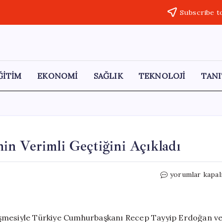
Subscribe t
ĞİTİM
EKONOMİ
SAĞLIK
TEKNOLOJİ
TANI
n Verimli Geçtiğini Açıkladı
Trump,
yorumlar kapal
Erdoğan
ile
Görüşmesinin
Verimli
üşmesiyle Türkiye Cumhurbaşkanı Recep Tayyip Erdoğan v