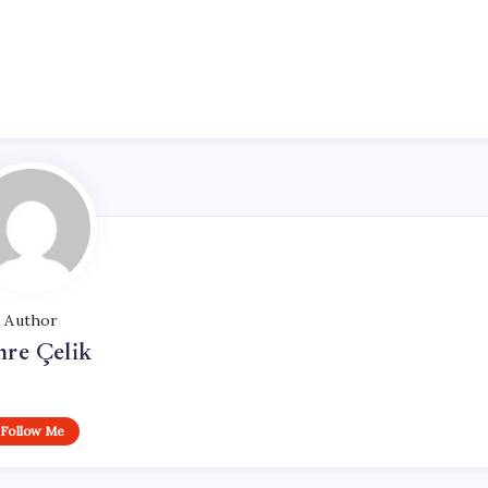
Author
re Çelik
Follow Me