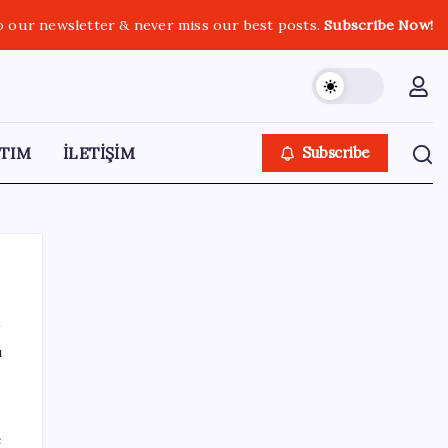
o our newsletter & never miss our best posts.
Subscribe Now!
TIM
İLETİŞİM
Subscribe
ı
SON YAZILAR
OpenAI’ın gizemli cihazı şekilleniyor: Hokey
e
diski kadar, fiyatı 400 dolar