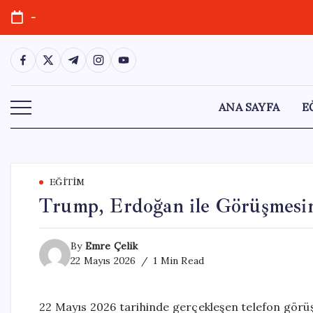
Skip
-
to
content
https://www.facebook.com/
https://twitter.com/
https://t.me/
https://www.instagram.com/
https://youtube.com/
ANA SAYFA
E
EĞITIM
Trump, Erdoğan ile Görüşmesini
By
Emre Çelik
22 Mayıs 2026
1 Min Read
22 Mayıs 2026 tarihinde gerçekleşen telefon gör