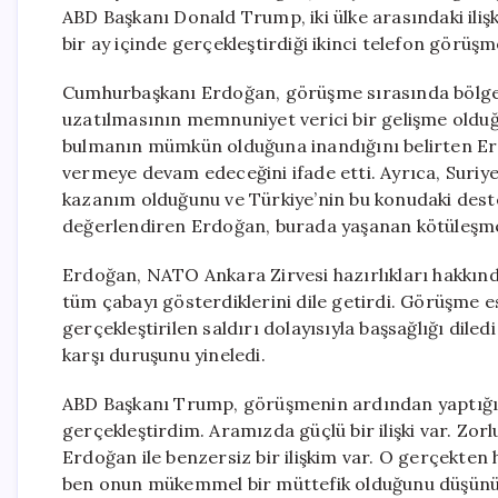
ABD Başkanı Donald Trump, iki ülke arasındaki ilişki
bir ay içinde gerçekleştirdiği ikinci telefon görüşm
Cumhurbaşkanı Erdoğan, görüşme sırasında bölge
uzatılmasının memnuniyet verici bir gelişme olduğ
bulmanın mümkün olduğuna inandığını belirten Erdo
vermeye devam edeceğini ifade etti. Ayrıca, Suriye
kazanım olduğunu ve Türkiye’nin bu konudaki dest
değerlendiren Erdoğan, burada yaşanan kötüleşmen
Erdoğan, NATO Ankara Zirvesi hazırlıkları hakkında 
tüm çabayı gösterdiklerini dile getirdi. Görüşme
gerçekleştirilen saldırı dolayısıyla başsağlığı dile
karşı duruşunu yineledi.
ABD Başkanı Trump, görüşmenin ardından yaptığı 
gerçekleştirdim. Aramızda güçlü bir ilişki var. Zor
Erdoğan ile benzersiz bir ilişkim var. O gerçekten 
ben onun mükemmel bir müttefik olduğunu düşünüyo