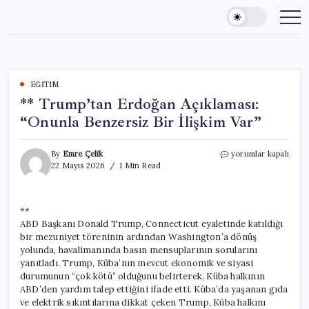
Skip
to
content
EĞITIM
** Trump’tan Erdoğan Açıklaması:
“Onunla Benzersiz Bir İlişkim Var”
**
By
Emre Çelik
yorumlar kapalı
Trump’tan
22 Mayıs 2026
1 Min Read
Erdoğan
Açıklaması:
“Onunla
**
Benzersiz
ABD Başkanı Donald Trump, Connecticut eyaletinde katıldığı
Bir
İlişkim
bir mezuniyet töreninin ardından Washington’a dönüş
Var”
yolunda, havalimanında basın mensuplarının sorularını
için
yanıtladı. Trump, Küba’nın mevcut ekonomik ve siyasi
durumunun “çok kötü” olduğunu belirterek, Küba halkının
ABD’den yardım talep ettiğini ifade etti. Küba’da yaşanan gıda
ve elektrik sıkıntılarına dikkat çeken Trump, Küba halkını