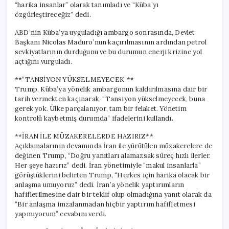
“harika insanlar” olarak tanımladı ve “Küba’yı
özgürleştireceğiz” dedi.
ABD’nin Küba’ya uyguladığı ambargo sonrasında, Devlet
Başkanı Nicolas Maduro’nun kaçırılmasının ardından petrol
sevkiyatlarının durduğunu ve bu durumun enerji krizine yol
açtığını vurguladı.
**”TANSİYON YÜKSELMEYECEK”**
Trump, Küba’ya yönelik ambargonun kaldırılmasına dair bir
tarih vermekten kaçınarak, “Tansiyon yükselmeyecek, buna
gerek yok. Ülke parçalanıyor, tam bir felaket. Yönetim
kontrolü kaybetmiş durumda” ifadelerini kullandı.
**İRAN İLE MÜZAKERELERDE HAZIRIZ**
Açıklamalarının devamında İran ile yürütülen müzakerelere de
değinen Trump, “Doğru yanıtları alamazsak süreç hızlı ilerler.
Her şeye hazırız” dedi. İran yönetimiyle “makul insanlarla”
görüştüklerini belirten Trump, “Herkes için harika olacak bir
anlaşma umuyoruz” dedi. İran’a yönelik yaptırımların
hafifletilmesine dair bir teklif olup olmadığına yanıt olarak da
“Bir anlaşma imzalanmadan hiçbir yaptırım hafifletmesi
yapmıyorum” cevabını verdi.