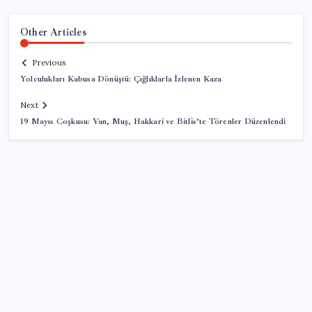
Other Articles
Previous
Yolculukları Kabusa Dönüştü: Çığlıklarla İzlenen Kaza
Next
19 Mayıs Coşkusu: Van, Muş, Hakkari ve Bitlis’te Törenler Düzenlendi
SON YAZILAR
İçeride TMO desteği, dışarıda ‘Karadeniz’ krizi fiyatı