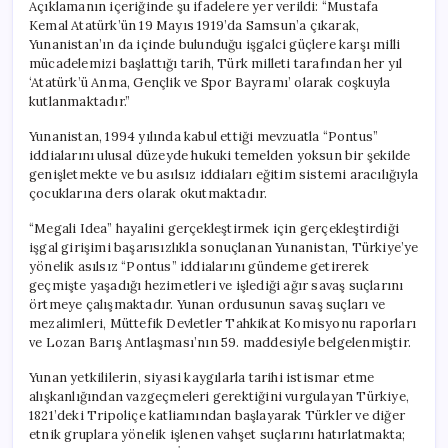
Açıklamanın içeriğinde şu ifadelere yer verildi: “Mustafa
Kemal Atatürk’ün 19 Mayıs 1919’da Samsun’a çıkarak,
Yunanistan’ın da içinde bulunduğu işgalci güçlere karşı milli
mücadelemizi başlattığı tarih, Türk milleti tarafından her yıl
‘Atatürk’ü Anma, Gençlik ve Spor Bayramı’ olarak coşkuyla
kutlanmaktadır.”
Yunanistan, 1994 yılında kabul ettiği mevzuatla “Pontus”
iddialarını ulusal düzeyde hukuki temelden yoksun bir şekilde
genişletmekte ve bu asılsız iddiaları eğitim sistemi aracılığıyla
çocuklarına ders olarak okutmaktadır.
“Megali Idea” hayalini gerçekleştirmek için gerçekleştirdiği
işgal girişimi başarısızlıkla sonuçlanan Yunanistan, Türkiye’ye
yönelik asılsız “Pontus” iddialarını gündeme getirerek
geçmişte yaşadığı hezimetleri ve işlediği ağır savaş suçlarını
örtmeye çalışmaktadır. Yunan ordusunun savaş suçları ve
mezalimleri, Müttefik Devletler Tahkikat Komisyonu raporları
ve Lozan Barış Antlaşması’nın 59. maddesiyle belgelenmiştir.
Yunan yetkililerin, siyasi kaygılarla tarihi istismar etme
alışkanlığından vazgeçmeleri gerektiğini vurgulayan Türkiye,
1821’deki Tripoliçe katliamından başlayarak Türkler ve diğer
etnik gruplara yönelik işlenen vahşet suçlarını hatırlatmakta;