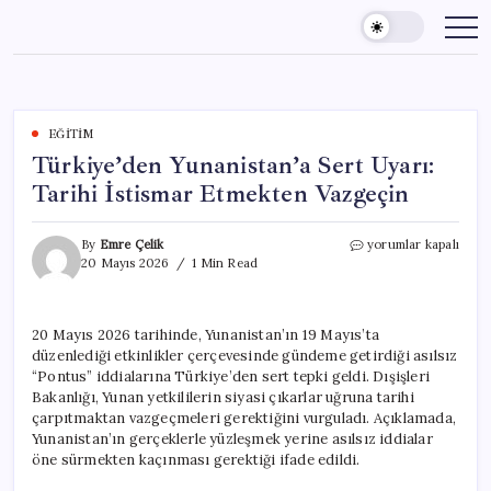
Skip
to
content
EĞITIM
Türkiye’den Yunanistan’a Sert Uyarı:
Tarihi İstismar Etmekten Vazgeçin
Türkiye’den
By
Emre Çelik
yorumlar kapalı
Yunanistan’a
20 Mayıs 2026
1 Min Read
Sert
Uyarı:
Tarihi
20 Mayıs 2026 tarihinde, Yunanistan’ın 19 Mayıs’ta
İstismar
düzenlediği etkinlikler çerçevesinde gündeme getirdiği asılsız
Etmekten
Vazgeçin
“Pontus” iddialarına Türkiye’den sert tepki geldi. Dışişleri
için
Bakanlığı, Yunan yetkililerin siyasi çıkarlar uğruna tarihi
çarpıtmaktan vazgeçmeleri gerektiğini vurguladı. Açıklamada,
Yunanistan’ın gerçeklerle yüzleşmek yerine asılsız iddialar
öne sürmekten kaçınması gerektiği ifade edildi.