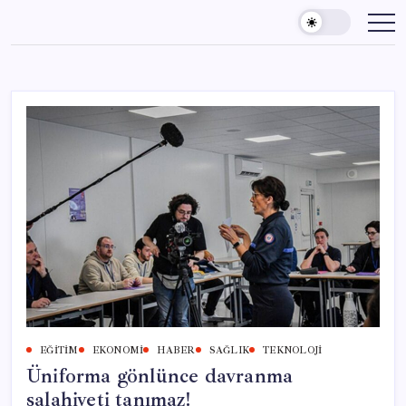
Skip
to
content
EĞITIM
EKONOMI
HABER
SAĞLIK
TEKNOLOJI
Üniforma gönlünce davranma
salahiyeti tanımaz!