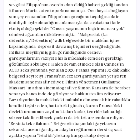
sevgilisi Filippo’nun overdozdan öldüğü haberi geldiği andan
itibaren Maria zaten toparlanamamıştı. Onu hayata bağlayan
son şey en azından Filippo’nun çocuğunu taşıdığına dair
ümidiydi; öyle olmadığını anlamasıyla da, avukatına ifade
etmiş olduğu şekilde: “Onsuz yaşamanın hiçbir manası yok”
cümlesi ağzından dökülüvermişti… “Mahpusluk (La
détention/Detention)” adlı belgeselde bir mahkûm içine
kapandığında, depresif davranış biçimleri sergilediğinde,
intihara meyilliymiş gibi göründüğünde cezaevi
gardiyanlarının vaziyete hızla müdahale etmeleri gerektiği
gözümüze sokuluyor. Halen devam etmekte olan Cannes’ın
ACID seksiyonunda yer alan 2026 Fransa yapımı 132 dakikalık
belgesel seyirciyi Fransa’nın cezaevi gardiyanları yetiştiren
akademisine misafir ediyor. Filmin yönetmeni Guillaume
Massart ’ın adını sinematografi ve Simon Kansara ile beraber
senaryo hanesinde de görüyor ve hakkını teslim ediyoruz.
Bazı diyarlarda muhakkak ki mümkün olmayacak bir rahatlıkla
kendini teşhir eden, hatta belki günah çıkaran Fransa’daki
devlet kurumunun zayıf noktaları kadar, teoride kalmadığı
sürece takdir edilecek yanları da tek tek arzıendam ediyor.
“Sesiniz tek silahınız!” Belgeselin başındaki gayet uzun
sekansta acemi gardiyan adayları eğitmenin dersi üç saat
ayakta yapma “tehdidi”yle karşı karşıya kalıp deyim