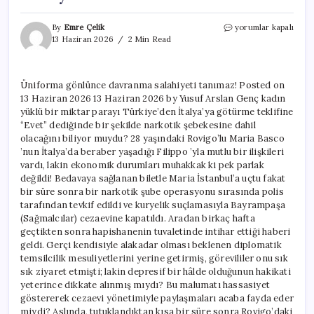
Üniforma
By
Emre Çelik
yorumlar kapalı
gönlünce
13 Haziran 2026
2 Min Read
davranma
salahiyeti
tanımaz!
Üniforma gönlünce davranma salahiyeti tanımaz! Posted on
için
13 Haziran 2026 13 Haziran 2026 by Yusuf Arslan Genç kadın
yüklü bir miktar parayı Türkiye’den İtalya’ya götürme teklifine
“Evet” dediğinde bir şekilde narkotik şebekesine dahil
olacağını biliyor muydu? 28 yaşındaki Rovigo’lu Maria Basco
’nun İtalya’da beraber yaşadığı Filippo ’yla mutlu bir ilişkileri
vardı, lakin ekonomik durumları muhakkak ki pek parlak
değildi! Bedavaya sağlanan biletle Maria İstanbul’a uçtu fakat
bir süre sonra bir narkotik şube operasyonu sırasında polis
tarafından tevkif edildi ve kuryelik suçlamasıyla Bayrampaşa
(Sağmalcılar) cezaevine kapatıldı. Aradan birkaç hafta
geçtikten sonra hapishanenin tuvaletinde intihar ettiği haberi
geldi. Gerçi kendisiyle alakadar olması beklenen diplomatik
temsilcilik mesuliyetlerini yerine getirmiş, görevililer onu sık
sık ziyaret etmişti; lakin depresif bir hâlde olduğunun hakikati
yeterince dikkate alınmış mıydı? Bu malumatı hassasiyet
göstererek cezaevi yönetimiyle paylaşmaları acaba fayda eder
miydi? Aslında, tutuklandıktan kısa bir süre sonra Rovigo’daki