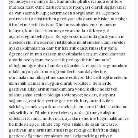
yerindeyse sınanıyorlar. Bunun disiplinli ortamda emirlere
mutlaka itaat etme zaruretinin bir parçası olarak algılayanlar
da var, saçma bulup çaktırmadan sorgulayan da. Eğitmen
otoritesini pekiştirirken gardiyan adaylarının hislerini açıkça
itiraf etmelerini istiyor. Kimi mevzubahis emri manasız
buluyor, kimi kösteklenmeye ve ardından öfkeye yol
açabileceğini belirtiyor. Bu egzersizin aslında gardiyanların
mesleklerini ifa ederken istikbalde muhtemelen uzun süreler
ayakta kalmalarına dair bir hazırlık oluşturması bir yana
öğrenciler bunun esasen mahkûmlarla iletişim kurduklarında
onlarla özdeşleşmeye yönelik pedagojik bir “numara”
olduğunu öğreniyor, bundan çıkarılacak empatik argümanlara
odaklanıyor; akabinde öğrencilerin sandalyelerine
oturmalarına nihayet müsaade ediliyor. Muhtelif eğitmenlerin
uzmanlık alanlarına uygun olarak verdikleri derslerde
gardiyan adaylarının mahkumlara yönelik ellerindeki tek
silahın şahsi sesleri olduğu söyleniyor; sesleri, disiplini
sağlamak, emirleri yerine getirtmek, karşılarındakileri
sakinleştirmek veya ikna etmek için en zaruri “alet” statüsüne
yükseltiliyor. Filmlerde ve televizyonda görmeye alışkın
oldukları turuncu üniformalı, ayakları zincirle bağlı mahkûm ve
belinde kelepçe, elinde cop veya silahla dolaşan fantastik
gardiyan imajlarını unutmaları gerektiği de hafiften dalga
geçilerek öğrencilere aktarılıyor. Belgeselde gardiyan